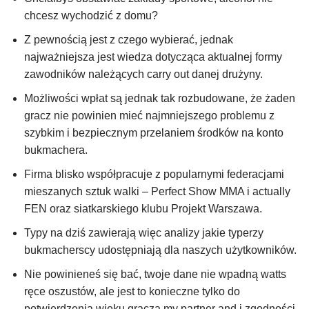
chcesz wychodzić z domu?
Z pewnością jest z czego wybierać, jednak
najważniejsza jest wiedza dotycząca aktualnej formy
zawodników należących carry out danej drużyny.
Możliwości wpłat są jednak tak rozbudowane, że żaden
gracz nie powinien mieć najmniejszego problemu z
szybkim i bezpiecznym przelaniem środków na konto
bukmachera.
Firma blisko współpracuje z popularnymi federacjami
mieszanych sztuk walki – Perfect Show MMA i actually
FEN oraz siatkarskiego klubu Projekt Warszawa.
Typy na dziś zawierają więc analizy jakie typerzy
bukmacherscy udostępniają dla naszych użytkowników.
Nie powinieneś się bać, twoje dane nie wpadną watts
ręce oszustów, ale jest to konieczne tylko do
potwierdzenia wieku gracza my partner and i zgodności