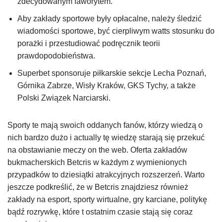
zdecydowanym faworytem.
Aby zakłady sportowe były opłacalne, należy śledzić
wiadomości sportowe, być cierpliwym watts stosunku do
porażki i przestudiować podręcznik teorii
prawdopodobieństwa.
Superbet sponsoruje piłkarskie sekcje Lecha Poznań,
Górnika Zabrze, Wisły Kraków, GKS Tychy, a także
Polski Związek Narciarski.
Sporty te mają swoich oddanych fanów, którzy wiedzą o
nich bardzo dużo i actually tę wiedzę starają się przekuć
na obstawianie meczy on the web. Oferta zakładów
bukmacherskich Betcris w każdym z wymienionych
przypadków to dziesiątki atrakcyjnych rozszerzeń. Warto
jeszcze podkreślić, że w Betcris znajdziesz również
zakłady na esport, sporty wirtualne, gry karciane, politykę
bądź rozrywkę, które t ostatnim czasie stają się coraz