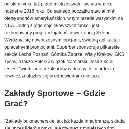
polskim rynku tuż przed mistrzostwami świata w piłce
nożnej w 2018 roku. Od samego początku stawiał mhh
ofertę sportów amerykańskich, w tym przede wszystkim na
NBA. Jedną z jego najciekawszych funkcji jest
rozbudowany program lojalnościowy z opcją Sklepu.
Wyróżnia się nowoczesnymi opcjami, świetną aplikacją i
opłacalnymi promocjami. Superbet sponsoruje piłkarskie
sekcje Lecha Poznań, Górnika Zabrze, Wisły Kraków, GKS
Tychy, a także Polski Związek Narciarski. Jeśli z kolei
jesteś” “wielbicielem zakładów wirtualnych, in order to
również znalazłeś się w odpowiednim miejscu.
Zakłady Sportowe – Gdzie
Grać?
“Zakłady bukmacherskie, tak jak każda inna branża, składa
się unces liderów rynku, ale również z mniejszych firm.