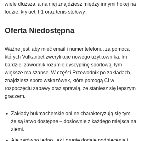
wiele dłuższa, a na niej znajdziesz między innymi hokej na
lodzie, krykiet, F1 oraz tenis stołowy .
Oferta Niedostępna
Ważne jest, aby mieć email i numer telefonu, za pomocą
których Vulkanbet zweryfikuje nowego użytkownika. Im
bardziej zawodnik rozumie dyscyplinę sportową, tym
większe ma szanse. W części Przewodnik po zakładach,
znajdziesz sporo wskazówek, które pomogą Ci w
rozpoczęciu zabawy oraz sprawią, że staniesz się lepszym
graczem.
Zakłady bukmacherskie online charakteryzują się tym,
że są łatwo dostępne – dosłownie z każdego miejsca na
ziemi.
Ale zarówno jedno, jak i drugie dodaje podniecenia i