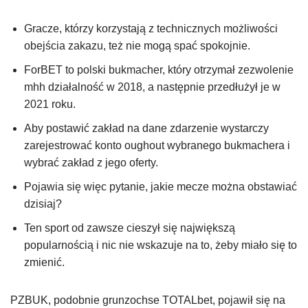
Gracze, którzy korzystają z technicznych możliwości
obejścia zakazu, też nie mogą spać spokojnie.
ForBET to polski bukmacher, który otrzymał zezwolenie
mhh działalność w 2018, a następnie przedłużył je w
2021 roku.
Aby postawić zakład na dane zdarzenie wystarczy
zarejestrować konto oughout wybranego bukmachera i
wybrać zakład z jego oferty.
Pojawia się więc pytanie, jakie mecze można obstawiać
dzisiaj?
Ten sport od zawsze cieszył się największą
popularnością i nic nie wskazuje na to, żeby miało się to
zmienić.
PZBUK, podobnie grunzochse TOTALbet, pojawił się na