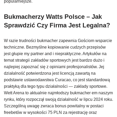
popularniejsze.
Bukmacherzy Watts Polsce – Jak
Sprawdzić Czy Firma Jest Legalna?
W razie trudności bukmacher zapewnia Gościom wsparcie
techniczne. Bezmyślne kopiowanie cudzych przepisów
jest głupie my partner and i niepraktyczne. Artykułów na
temat strategii zakładów sportowych jest bardzo dużo i
najlepiej zapoznać się z opiniami profesjonalistów. Jej
działalność potwierdzona jest licencją zawartą na
podstawie ustawodawstwa Curacao, co jest standardową
praktyką dla tego typu działalności — zakłady sportowe.
Wett Arena to aktualnie najmłodszy bukmacher em naszym
rynku, który rozpoczął swoją działalność w lipcu 2024 roku.
Szczególną uwagę zwraca bonus powitalny w postaci
freebetów w wysokości 75 PLN za rejestrację oraz