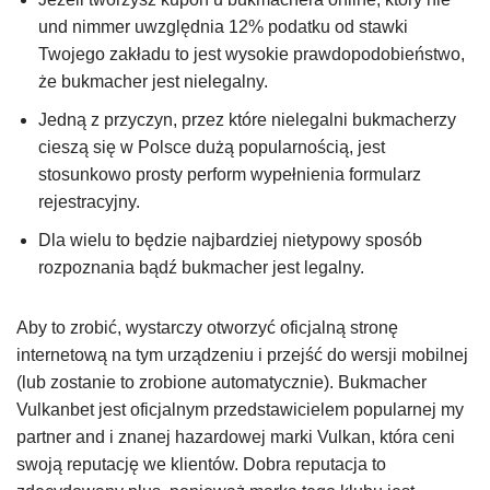
und nimmer uwzględnia 12% podatku od stawki
Twojego zakładu to jest wysokie prawdopodobieństwo,
że bukmacher jest nielegalny.
Jedną z przyczyn, przez które nielegalni bukmacherzy
cieszą się w Polsce dużą popularnością, jest
stosunkowo prosty perform wypełnienia formularz
rejestracyjny.
Dla wielu to będzie najbardziej nietypowy sposób
rozpoznania bądź bukmacher jest legalny.
Aby to zrobić, wystarczy otworzyć oficjalną stronę
internetową na tym urządzeniu i przejść do wersji mobilnej
(lub zostanie to zrobione automatycznie). Bukmacher
Vulkanbet jest oficjalnym przedstawicielem popularnej my
partner and i znanej hazardowej marki Vulkan, która ceni
swoją reputację we klientów. Dobra reputacja to