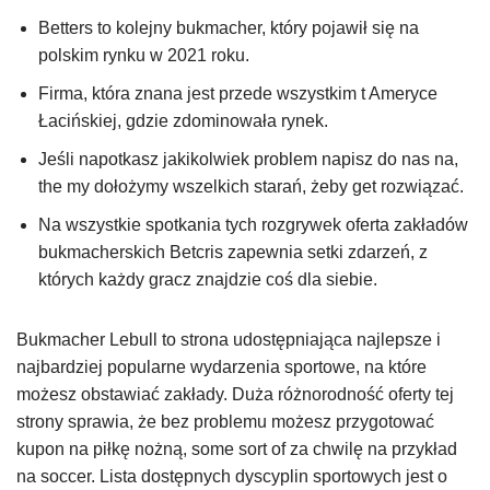
Betters to kolejny bukmacher, który pojawił się na
polskim rynku w 2021 roku.
Firma, która znana jest przede wszystkim t Ameryce
Łacińskiej, gdzie zdominowała rynek.
Jeśli napotkasz jakikolwiek problem napisz do nas na,
the my dołożymy wszelkich starań, żeby get rozwiązać.
Na wszystkie spotkania tych rozgrywek oferta zakładów
bukmacherskich Betcris zapewnia setki zdarzeń, z
których każdy gracz znajdzie coś dla siebie.
Bukmacher Lebull to strona udostępniająca najlepsze i
najbardziej popularne wydarzenia sportowe, na które
możesz obstawiać zakłady. Duża różnorodność oferty tej
strony sprawia, że bez problemu możesz przygotować
kupon na piłkę nożną, some sort of za chwilę na przykład
na soccer. Lista dostępnych dyscyplin sportowych jest o