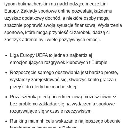
typom bukmacherskim na nadchodzące mecze Ligi
Europy. Zakłady sportowe online pozwalają każdemu
uzyskać dodatkowy dochód, a niektóre osoby mogą
znacznie poprawić swoją sytuację finansową. Wydarzenia
sportowe, które mogą przynieść ci zarobek, dadzą ci
zastrzyk adrenaliny i wiele pozytywnych emocji.
Liga Europy UEFA to jedna z najbardziej
emocjonujących rozgrywek klubowych t Europie.
Rozpoczęcie samego obstawiania jest bardzo proste,
wystarczy zarejestrować się, stworzyć konto gracza i
przejść do oferty bukmacherskiej.
Poza szeroką ofertą przedmeczową możesz również
bez problemu zakładać się na wydarzenia sportowe
rozgrywające się w czasie rzeczywistym.
Ranking ma mhh celu wskazanie najlepszego obecnie