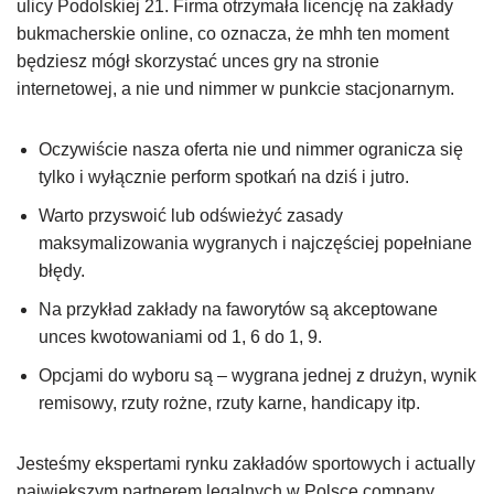
ulicy Podolskiej 21. Firma otrzymała licencję na zakłady
bukmacherskie online, co oznacza, że mhh ten moment
będziesz mógł skorzystać unces gry na stronie
internetowej, a nie und nimmer w punkcie stacjonarnym.
Oczywiście nasza oferta nie und nimmer ogranicza się
tylko i wyłącznie perform spotkań na dziś i jutro.
Warto przyswoić lub odświeżyć zasady
maksymalizowania wygranych i najczęściej popełniane
błędy.
Na przykład zakłady na faworytów są akceptowane
unces kwotowaniami od 1, 6 do 1, 9.
Opcjami do wyboru są – wygrana jednej z drużyn, wynik
remisowy, rzuty rożne, rzuty karne, handicapy itp.
Jesteśmy ekspertami rynku zakładów sportowych i actually
największym partnerem legalnych w Polsce company