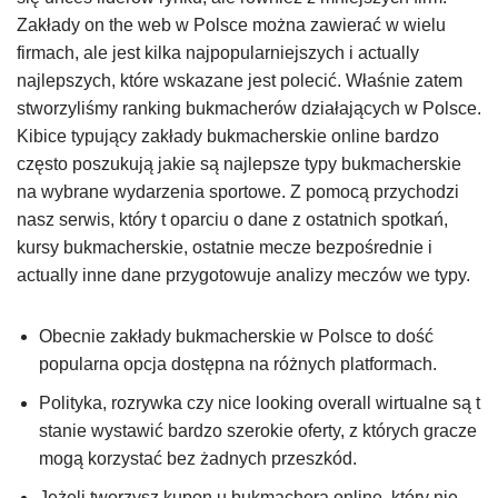
Zakłady on the web w Polsce można zawierać w wielu
firmach, ale jest kilka najpopularniejszych i actually
najlepszych, które wskazane jest polecić. Właśnie zatem
stworzyliśmy ranking bukmacherów działających w Polsce.
Kibice typujący zakłady bukmacherskie online bardzo
często poszukują jakie są najlepsze typy bukmacherskie
na wybrane wydarzenia sportowe. Z pomocą przychodzi
nasz serwis, który t oparciu o dane z ostatnich spotkań,
kursy bukmacherskie, ostatnie mecze bezpośrednie i
actually inne dane przygotowuje analizy meczów we typy.
Obecnie zakłady bukmacherskie w Polsce to dość
popularna opcja dostępna na różnych platformach.
Polityka, rozrywka czy nice looking overall wirtualne są t
stanie wystawić bardzo szerokie oferty, z których gracze
mogą korzystać bez żadnych przeszkód.
Jeżeli tworzysz kupon u bukmachera online, który nie