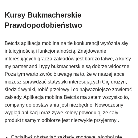
Kursy Bukmacherskie
Prawdopodobieństwo
Betcris aplikacja mobilna na tle konkurencji wyróżnia się
intuicyjnością i funkcjonalnością. Znajdowanie
interesujących gracza zakładów jest bardzo łatwe, a kursy
my partner and i typy bukmacherskie są dobrze widoczne.
Poza tym warto zwrócić uwagę na to, że w naszej apce
możesz sprawdzać statystyki interesujących Cię drużyn,
śledzić wyniki, robić przelewy i co najważniejsze zawierać
zakłady. Aplikacja mobilna Betcris ma zatem wszystko to,
company do obstawiania jest niezbędne. Nowoczesny
wygląd aplikacji oraz żywe kolory powodują, że cały
produkt t samym odbiorze jest niezwykle przyjemny .
Chciałbyś obstawiać zakłady sportowe, alcohol nie