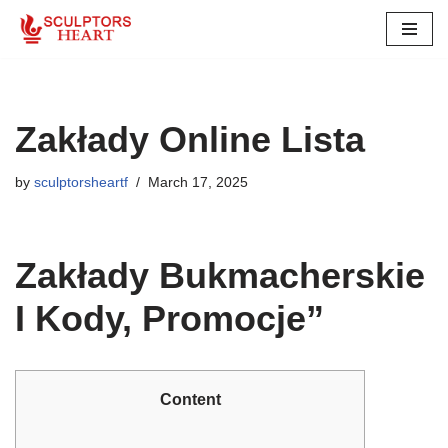
Skip
to
content
Zakłady Online Lista
by
sculptorsheartf
March 17, 2025
Zakłady Bukmacherskie
I Kody, Promocje”
Content