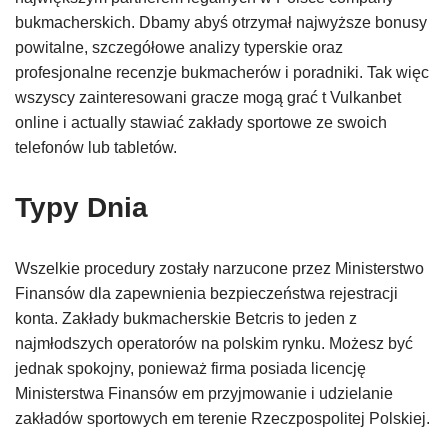
bukmacherskich. Dbamy abyś otrzymał najwyższe bonusy
powitalne, szczegółowe analizy typerskie oraz
profesjonalne recenzje bukmacherów i poradniki. Tak więc
wszyscy zainteresowani gracze mogą grać t Vulkanbet
online i actually stawiać zakłady sportowe ze swoich
telefonów lub tabletów.
Typy Dnia
Wszelkie procedury zostały narzucone przez Ministerstwo
Finansów dla zapewnienia bezpieczeństwa rejestracji
konta. Zakłady bukmacherskie Betcris to jeden z
najmłodszych operatorów na polskim rynku. Możesz być
jednak spokojny, ponieważ firma posiada licencję
Ministerstwa Finansów em przyjmowanie i udzielanie
zakładów sportowych em terenie Rzeczpospolitej Polskiej.