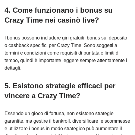
4. Come funzionano i bonus su
Crazy Time nei casinò live?
I bonus possono includere giri gratuiti, bonus sul deposito
o cashback specifici per Crazy Time. Sono soggetti a
termini e condizioni come requisiti di puntata e limiti di
tempo, quindi è importante leggere sempre attentamente i
dettagli.
5. Esistono strategie efficaci per
vincere a Crazy Time?
Essendo un gioco di fortuna, non esistono strategie
garantite, ma gestire il bankroll, diversificare le scommesse
e utilizzare i bonus in modo strategico può aumentare il