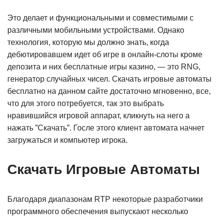
Это делает и функциональными и совместимыми с
различными мобильными устройствами. Однако
технология, которую мы должно знать, когда
дебютировавшем идет об игре в онлайн-слоты кроме
депозита и них бесплатные игры казино, — это RNG,
генератор случайных чисел. Скачать игровые автоматы
бесплатно на данном сайте достаточно мгновенно, все,
что для этого потребуется, так это выбрать
нравившийся игровой аппарат, кликнуть на него а
нажать ”Скачать”. Госле этого клиент автомата начнет
загружаться и компьютер игрока.
Скачать Игровые Автоматы
Благодаря диапазонам RTP некоторые разработчики
программного обеспечения выпускают несколько