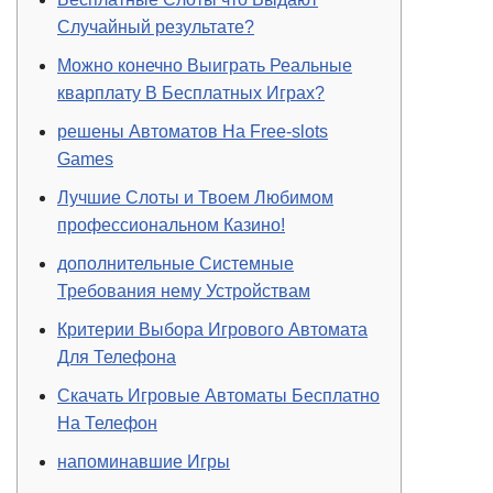
Случайный результате?
Можно конечно Выиграть Реальные
кварплату В Бесплатных Играх?
решены Автоматов На Free-slots
Games
Лучшие Слоты и Твоем Любимом
профессиональном Казино!
дополнительные Системные
Требования нему Устройствам
Критерии Выбора Игрового Автомата
Для Телефона
Скачать Игровые Автоматы Бесплатно
На Телефон
напоминавшие Игры