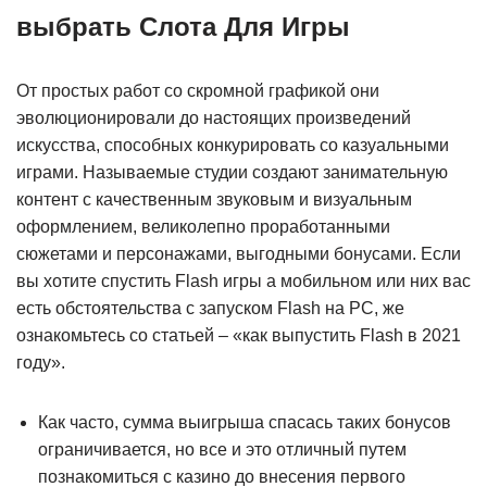
выбрать Слота Для Игры
От простых работ со скромной графикой они
эволюционировали до настоящих произведений
искусства, способных конкурировать со казуальными
играми. Называемые студии создают занимательную
контент с качественным звуковым и визуальным
оформлением, великолепно проработанными
сюжетами и персонажами, выгодными бонусами. Если
вы хотите спустить Flash игры а мобильном или них вас
есть обстоятельства с запуском Flash на PC, же
ознакомьтесь со статьей – «как выпустить Flash в 2021
году».
Как часто, сумма выигрыша спасась таких бонусов
ограничивается, но все и это отличный путем
познакомиться с казино до внесения первого