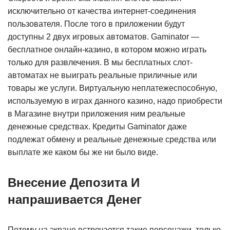
исключительно от качества интернет-соединения
пользователя. После того в приложении будут
доступны 2 двух игровых автоматов. Gaminator —
бесплатное онлайн-казино, в котором можно играть
только для развлечения. В мы бесплатных слот-
автоматах не выиграть реальные приличные или
товары же услуги. Виртуальную неплатежеспособную,
используемую в играх данного казино, надо приобрести
в Магазине внутри приложения ним реальные
денежные средствах. Кредиты Gaminator даже
подлежат обмену и реальные денежные средства или
выплате же каком бы же ни было виде.
Внесение Депозита И
напрашивается Денег
Потому на экране встречается такие персонажи, только