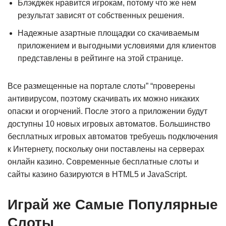
Блэкджек нравится игрокам, потому что же нем
результат зависят от собственных решения.
Надежные азартные площадки со скачиваемым
приложением и выгодными условиями для клиентов
представлены в рейтинге на этой странице.
Все размещенные на портале слоты” “проверены
антивирусом, поэтому скачивать их можно никаких
опаски и огорчений. После этого а приложении будут
доступны 10 новых игровых автоматов. Большинство
бесплатных игровых автоматов требуешь подключения
к Интернету, поскольку они поставлены на серверах
онлайн казино. Современные бесплатные слоты и
сайты казино базируются в HTML5 и JavaScript.
Играй же Самые Популярные
Слоты