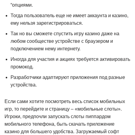
“опциями.
Тогда пользователь еще не имеет аккаунта и казино,
ему нельзя зарегистрироваться.
Так но вы сможете спустить игру казино даже на
любом сообществе устройстве с браузером и
подключением нему интернету.
Иногда для участия и акциях требуется активировать
промокод.
Разработчики адаптируют приложения под разные
устройства.
Если сами хотите посмотреть весь список мобильных
игр, то перейдите и страницу – «мобильные слоты».
Игроки, предпочли запускать слоты пиппардом
мобильного телефона, быть скачать приложение
казино для большего удобства. Загружаемый софт