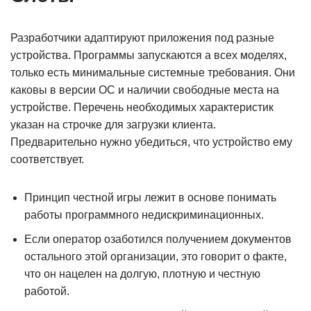
Разработчики адаптируют приложения под разные
устройства. Программы запускаются а всех моделях,
только есть минимальные системные требования. Они
каковы в версии ОС и наличии свободные места на
устройстве. Перечень необходимых характеристик
указан на строчке для загрузки клиента.
Предварительно нужно убедиться, что устройство ему
соответствует.
Принцип честной игры лежит в основе понимать
работы программного недискриминационных.
Если оператор озаботился получением документов
остального этой организации, это говорит о факте,
что он нацелен на долгую, плотную и честную
работой.