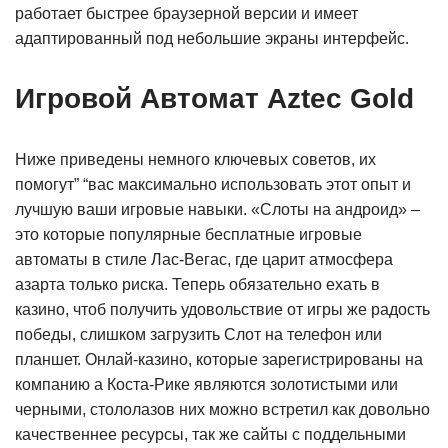
работает быстрее браузерной версии и имеет
адаптированный под небольшие экраны интерфейс.
Игровой Автомат Aztec Gold
Ниже приведены немного ключевых советов, их
помогут” “вас максимально использовать этот опыт и
лучшую ваши игровые навыки. «Слоты на андроид» –
это которые популярные бесплатные игровые
автоматы в стиле Лас-Вегас, где царит атмосфера
азарта только риска. Теперь обязательно ехать в
казино, чтоб получить удовольствие от игры же радость
победы, слишком загрузить Слот на телефон или
планшет. Онлай-казино, которые зарегистрированы на
компанию а Коста-Рике являются золотистыми или
черными, стололазов них можно встретил как довольно
качественнее ресурсы, так же сайты с поддельными