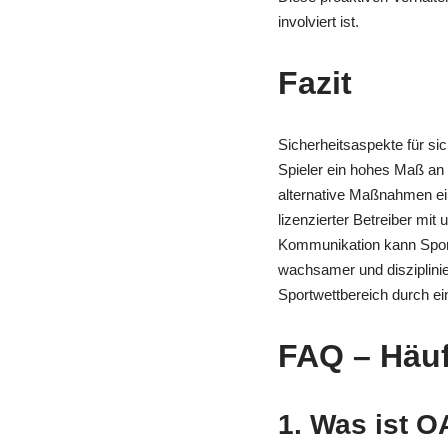
involviert ist.
Fazit
Sicherheitsaspekte für si
Spieler ein hohes Maß an 
alternative Maßnahmen ein
lizenzierter Betreiber m
Kommunikation kann Sportw
wachsamer und disziplinie
Sportwettbereich durch e
FAQ – Häuf
1. Was ist O