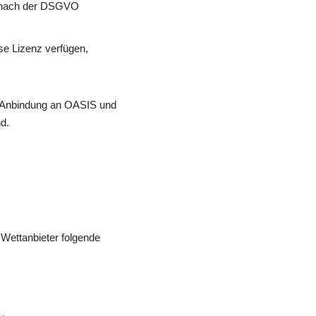
 nach der DSGVO
se Lizenz verfügen,
e Anbindung an OASIS und
d.
 Wettanbieter folgende