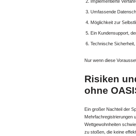
Implementierte Verfahre
Umfassende Datenschu
Möglichkeit zur Selbstl
Ein Kundensupport, der
Technische Sicherheit
Nur wenn diese Voraussetz
Risiken un
ohne OASI
Ein großer Nachteil der Sp
Mehrfachregistrierungen u
Wettgewohnheiten schwier
zu stoßen, die keine effe