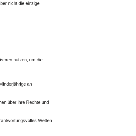
er nicht die einzige
ismen nutzen, um die
 Minderjährige an
onen über ihre Rechte und
rantwortungsvolles Wetten