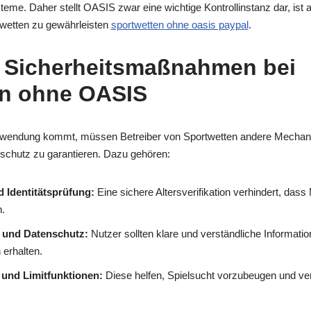
me. Daher stellt OASIS zwar eine wichtige Kontrollinstanz dar, ist ab
twetten zu gewährleisten
sportwetten ohne oasis paypal
.
e Sicherheitsmaßnahmen bei
en ohne OASIS
wendung kommt, müssen Betreiber von Sportwetten andere Mechan
rschutz zu garantieren. Dazu gehören:
nd Identitätsprüfung:
Eine sichere Altersverifikation verhindert, dass
.
 und Datenschutz:
Nutzer sollten klare und verständliche Informati
erhalten.
 und Limitfunktionen:
Diese helfen, Spielsucht vorzubeugen und ve