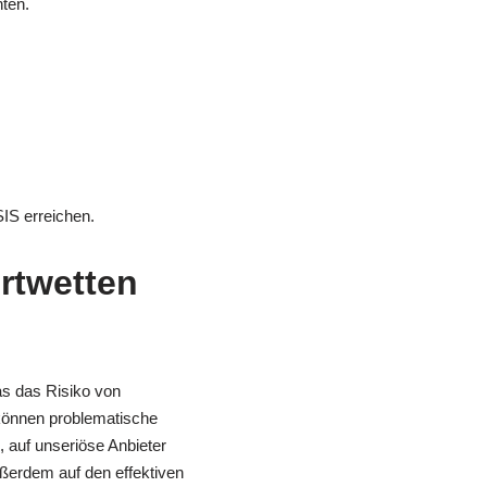
nten.
IS erreichen.
rtwetten
as das Risiko von
 können problematische
 auf unseriöse Anbieter
ußerdem auf den effektiven