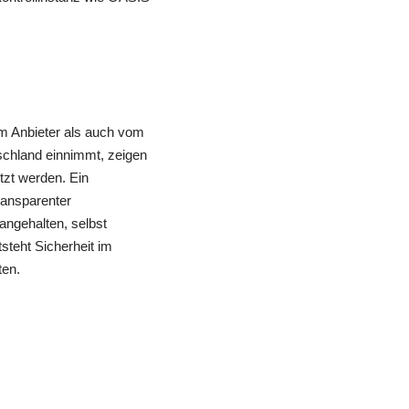
om Anbieter als auch vom
schland einnimmt, zeigen
tzt werden. Ein
ransparenter
angehalten, selbst
steht Sicherheit im
ten.