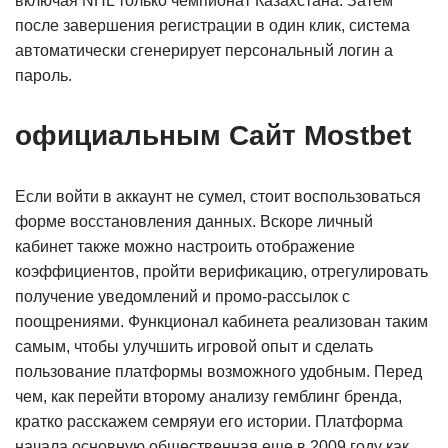
включая NHL только чемпионат Казахстана. Затем
после завершения регистрации в один клик, система
автоматически сгенерирует персональный логин а
пароль.
официальным Сайт Mostbet
Если войти в аккаунт не сумел, стоит воспользоваться
форме восстановления данных. Вскоре личный
кабинет также можно настроить отображение
коэффициентов, пройти верификацию, отрегулировать
получение уведомлений и промо-рассылок с
поощрениями. Функционал кабинета реализован таким
самым, чтобы улучшить игровой опыт и сделать
пользование платформы возможного удобным. Перед
чем, как перейти второму анализу гемблинг бренда,
кратко расскажем семряуи его истории. Платформа
начала основную общественная еще в 2009 году как