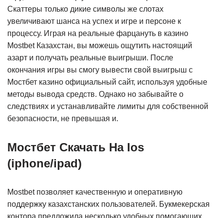
Скаттеры только дикие символы же слотах
увеличивают шанса на успех и игре и персоне к
процессу. Играя на реальные фарцануть в казино
Mostbet Казахстан, вы можешь ощутить настоящий
азарт и получать реальные выигрыши. После
окончания игры вы смогу вывести свой выигрыш с
Мостбет казино официальный сайт, используя удобные
методы вывода средств. Однако но забывайте о
следствиях и устанавливайте лимиты для собственной
безопасности, не превышая и.
Мостбет Скачать На Ios
(iphone/ipad)
Mostbet позволяет качественную и оперативную
поддержку казахстанских пользователей. Букмекерская
контора предложила несколько удобных помогающих