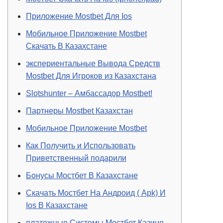
Приложение Mostbet Для Ios
Мобильное Приложение Mostbet
Скачать В Казахстане
экспериентальные Вывода Средств
Mostbet Для Игроков из Казахстана
Slotshunter – Амбассадор Mostbet!
Партнеры Mostbet Казахстан
Мобильное Приложение Mostbet
Как Получить и Использовать
Приветственный подарили
Бонусы Мостбет В Казахстане
Скачать Мостбет На Андроид ( Apk) И
Ios В Казахстане
платежные Системы Мостбет Казино