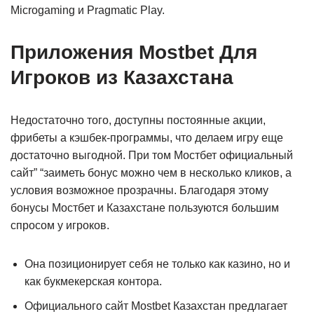
Microgaming и Pragmatic Play.
Приложения Mostbet Для
Игроков из Казахстана
Недостаточно того, доступны постоянные акции,
фрибеты а кэшбек-программы, что делаем игру еще
достаточно выгодной. При том Мостбет официальный
сайт” “заиметь бонус можно чем в несколько кликов, а
условия возможное прозрачны. Благодаря этому
бонусы Мостбет и Казахстане пользуются большим
спросом у игроков.
Она позиционирует себя не только как казино, но и
как букмекерская контора.
Официального сайт Mostbet Казахстан предлагает