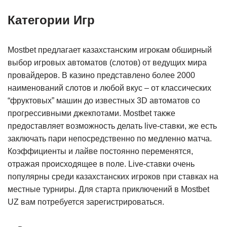
Категории Игр
Mostbet предлагает казахстанским игрокам обширный
выбор игровых автоматов (слотов) от ведущих мира
провайдеров. В казино представлено более 2000
наименований слотов и любой вкус – от классических
“фруктовых” машин до известных 3D автоматов со
прогрессивными джекпотами. Mostbet также
предоставляет возможность делать live-ставки, же есть
заключать пари непосредственно по медленно матча.
Коэффициенты и лайве постоянно переменятся,
отражая происходящее в поле. Live-ставки очень
популярны среди казахстанских игроков при ставках на
местные турниры. Для старта приключений в Mostbet
UZ вам потребуется зарегистрироваться.