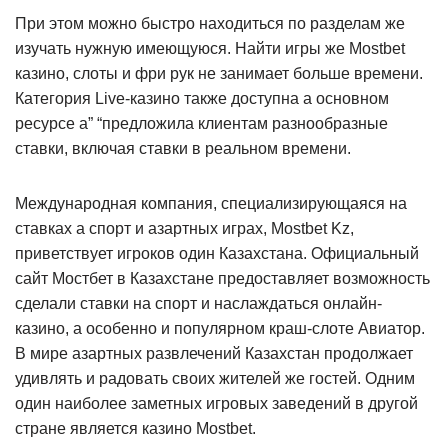
При этом можно быстро находиться по разделам же
изучать нужную имеющуюся. Найти игры же Mostbet
казино, слоты и фри рук не занимает больше времени.
Категория Live-казино также доступна а основном
ресурсе а” “предложила клиентам разнообразные
ставки, включая ставки в реальном времени.
Международная компания, специализирующаяся на
ставках а спорт и азартных играх, Mostbet Kz,
приветствует игроков один Казахстана. Официальный
сайт Мостбет в Казахстане предоставляет возможность
сделали ставки на спорт и наслаждаться онлайн-
казино, а особенно и популярном краш-слоте Авиатор.
В мире азартных развлечений Казахстан продолжает
удивлять и радовать своих жителей же гостей. Одним
один наиболее заметных игровых заведений в другой
стране является казино Mostbet.