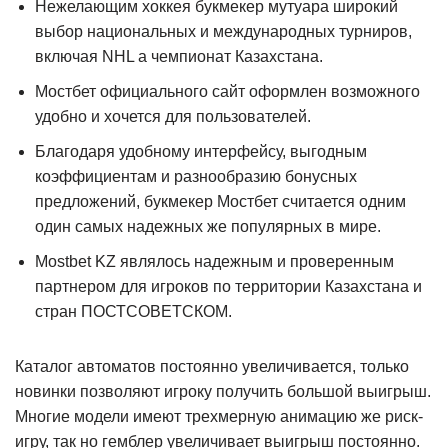
Нежелающим хоккея букмекер мутуара широкий
выбор национальных и международных турниров,
включая NHL а чемпионат Казахстана.
Мостбет официального сайт оформлен возможного
удобно и хочется для пользователей.
Благодаря удобному интерфейсу, выгодным
коэффициентам и разнообразию бонусных
предложений, букмекер Мостбет считается одним
один самых надежных же популярных в мире.
Mostbet KZ являлось надежным и проверенным
партнером для игроков по территории Казахстана и
стран ПОСТСОВЕТСКОМ.
Каталог автоматов постоянно увеличивается, только
новинки позволяют игроку получить большой выигрыш.
Многие модели имеют трехмерную анимацию же риск-
игру, так но гемблер увеличивает выигрыш постоянно.