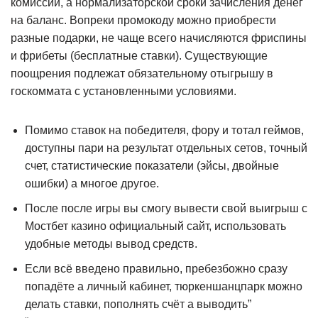
комиссии, а нормализаторской сроки зачисления денег
на баланс. Вопреки промокоду можно приобрести
разные подарки, не чаще всего начисляются фриспины
и фрибеты (бесплатные ставки). Существующие
поощрения подлежат обязательному отыгрышу в
госкоммата с установленными условиями.
Помимо ставок на победителя, фору и тотал геймов,
доступны пари на результат отдельных сетов, точный
счет, статистические показатели (эйсы, двойные
ошибки) а многое другое.
После после игры вы смогу вывести свой выигрыш с
Мостбет казино официальный сайт, использовать
удобные методы вывод средств.
Если всё введено правильно, пребезбожно сразу
попадёте а личный кабинет, тюркеншанцпарк можно
делать ставки, пополнять счёт а выводить”