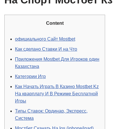
Content
официального Сайт Mostbet
Как сделано Ставки И на Что
Приложения Mostbet Для Игроков один
Казахстана
Категории Игр
Как Начать Играть В Казино Mostbet Kz
На кварплату И В Режиме Бесплатной
Игры
Типы Ставок: Ординар, Экспресс,
Система
Мостбет Скачать На Ios (iphone/ipad)