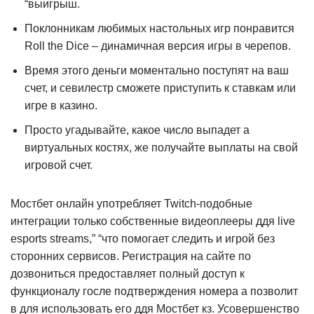
“выигрыш.
Поклонникам любимых настольных игр понравится
Roll the Dice – динамичная версия игры в черепов.
Время этого деньги моментально поступят на ваш
счет, и севилестр сможете приступить к ставкам или
игре в казино.
Просто угадывайте, какое число выпадет а
виртуальных костях, же получайте выплаты на свой
игровой счет.
Мостбет онлайн употребляет Twitch-подобные
интеграции только собственные видеоплееры ддя live
esports streams,” “что помогает следить и игрой без
сторонних сервисов. Регистрация на сайте по
дозвониться предоставляет полный доступ к
функционалу госле подтверждения номера а позволит
в для использовать его ддя Mостбет кз. Усовершенство