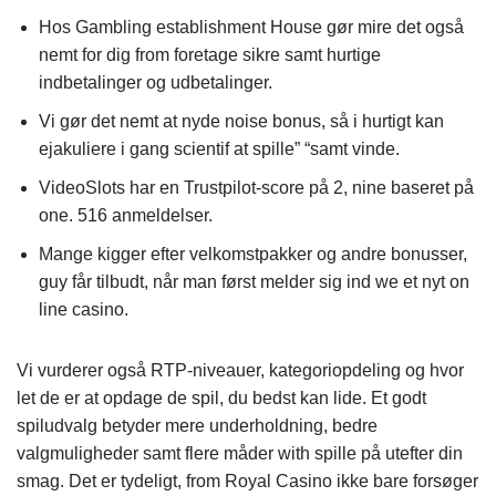
Hos Gambling establishment House gør mire det også
nemt for dig from foretage sikre samt hurtige
indbetalinger og udbetalinger.
Vi gør det nemt at nyde noise bonus, så i hurtigt kan
ejakuliere i gang scientif at spille” “samt vinde.
VideoSlots har en Trustpilot-score på 2, nine baseret på
one. 516 anmeldelser.
Mange kigger efter velkomstpakker og andre bonusser,
guy får tilbudt, når man først melder sig ind we et nyt on
line casino.
Vi vurderer også RTP-niveauer, kategoriopdeling og hvor
let de er at opdage de spil, du bedst kan lide. Et godt
spiludvalg betyder mere underholdning, bedre
valgmuligheder samt flere måder with spille på utefter din
smag. Det er tydeligt, from Royal Casino ikke bare forsøger