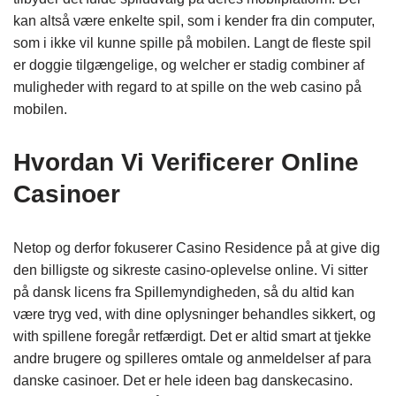
kan altså være enkelte spil, som i kender fra din computer,
som i ikke vil kunne spille på mobilen. Langt de fleste spil
er doggie tilgængelige, og welcher er stadig combiner af
muligheder with regard to at spille on the web casino på
mobilen.
Hvordan Vi Verificerer Online
Casinoer
Netop og derfor fokuserer Casino Residence på at give dig
den billigste og sikreste casino-oplevelse online. Vi sitter
på dansk licens fra Spillemyndigheden, så du altid kan
være tryg ved, with dine oplysninger behandles sikkert, og
with spillene foregår retfærdigt. Det er altid smart at tjekke
andre brugere og spilleres omtale og anmeldelser af para
danske casinoer. Det er hele ideen bag danskecasino.