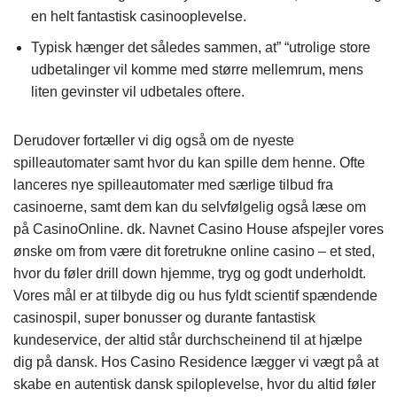
en helt fantastisk casinooplevelse.
Typisk hænger det således sammen, at” “utrolige store
udbetalinger vil komme med større mellemrum, mens
liten gevinster vil udbetales oftere.
Derudover fortæller vi dig også om de nyeste
spilleautomater samt hvor du kan spille dem henne. Ofte
lanceres nye spilleautomater med særlige tilbud fra
casinoerne, samt dem kan du selvfølgelig også læse om
på CasinoOnline. dk. Navnet Casino House afspejler vores
ønske om from være dit foretrukne online casino – et sted,
hvor du føler drill down hjemme, tryg og godt underholdt.
Vores mål er at tilbyde dig ou hus fyldt scientif spændende
casinospil, super bonusser og durante fantastisk
kundeservice, der altid står durchscheinend til at hjælpe
dig på dansk. Hos Casino Residence lægger vi vægt på at
skabe en autentisk dansk spiloplevelse, hvor du altid føler