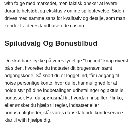
with følge med markedet, men faktisk ønsker at levere
durante helstøbt og eksklusiv online spiloplevelse. Siden
drives med samme sans for kvalitativ og detalje, som man
kender fra deres landbaserede casino.
Spiludvalg Og Bonustilbud
Du skal bare trykke på vores tydelige “Log ind”-knap øverst
på siden, hvorefter du indtaster dit brugernavn samt
adgangskode. Så snart du er logget ind, får i adgang til
noise personlige konto, hvor du let har mulighed for at
holde styr på dine indbetalinger, udbetalinger og aktuelle
bonusser. Har du spørgsmål til, hvordan ni spiller Plinko,
eller ønsker du hjælp til regler, indsatser eller
bonusmuligheder, står vores dansktalende kundeservice
klar til with hjælpe dig.