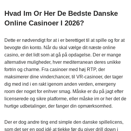
Hvad Im Or Her De Bedste Danske
Online Casinoer I 2026?
Dette er nødvendigt for at i er berettiget til at spille og for at
bevogte din konto. Når du skal vælge dit næste online
casino, er det lidt som at gå på opdagelse. Der er mange
alternative muligheder, hver mediterranean deres unikke
fortrin og charme. Fra casinoer med høj RTP, der
maksimerer dine vinderchancer, til VR-casinoer, der tager
dig med ind i en rakt igenom anden verden, emergeny
room der noget for enhver smag. Måske er du på jagt efter
licenserede og sikre platforme, eller måske im or her det de
hurtige udbetalinger, der fanger din opmærksomhed.
Der er dog andre ting end simple den danske spillelicens,
som det ser en god idé at tjekke før du giver drill down i