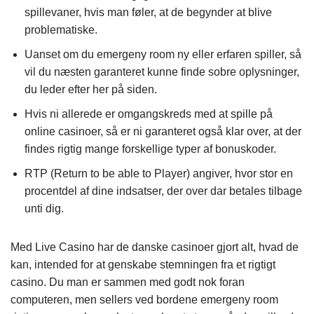
spillevaner, hvis man føler, at de begynder at blive
problematiske.
Uanset om du emergeny room ny eller erfaren spiller, så
vil du næsten garanteret kunne finde sobre oplysninger,
du leder efter her på siden.
Hvis ni allerede er omgangskreds med at spille på
online casinoer, så er ni garanteret også klar over, at der
findes rigtig mange forskellige typer af bonuskoder.
RTP (Return to be able to Player) angiver, hvor stor en
procentdel af dine indsatser, der over dar betales tilbage
unti dig.
Med Live Casino har de danske casinoer gjort alt, hvad de
kan, intended for at genskabe stemningen fra et rigtigt
casino. Du man er sammen med godt nok foran
computeren, men sellers ved bordene emergeny room