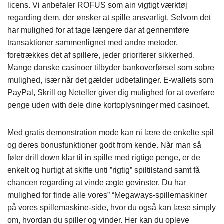
licens. Vi anbefaler ROFUS som ain vigtigt værktøj
regarding dem, der ønsker at spille ansvarligt. Selvom det
har mulighed for at tage længere dar at gennemføre
transaktioner sammenlignet med andre metoder,
foretrækkes det af spillere, jeder prioriterer sikkerhed.
Mange danske casinoer tilbyder bankoverførsel som sobre
mulighed, især når det gælder udbetalinger. E-wallets som
PayPal, Skrill og Neteller giver dig mulighed for at overføre
penge uden with dele dine kortoplysninger med casinoet.
Med gratis demonstration mode kan ni lære de enkelte spil
og deres bonusfunktioner godt from kende. Når man så
føler drill down klar til in spille med rigtige penge, er de
enkelt og hurtigt at skifte unti ”rigtig” spiltilstand samt få
chancen regarding at vinde ægte gevinster. Du har
mulighed for finde alle vores” “Megaways-spillemaskiner
på vores spillemaskine-side, hvor du også kan læse simply
om, hvordan du spiller og vinder. Her kan du opleve