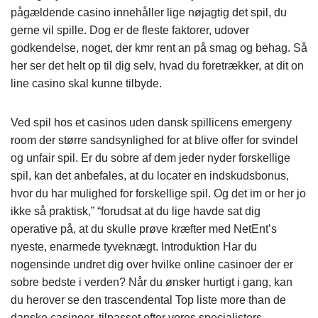
pågældende casino innehåller lige nøjagtig det spil, du
gerne vil spille. Dog er de fleste faktorer, udover
godkendelse, noget, der kmr rent an på smag og behag. Så
her ser det helt op til dig selv, hvad du foretrækker, at dit on
line casino skal kunne tilbyde.
Ved spil hos et casinos uden dansk spillicens emergeny
room der større sandsynlighed for at blive offer for svindel
og unfair spil. Er du sobre af dem jeder nyder forskellige
spil, kan det anbefales, at du locater en indskudsbonus,
hvor du har mulighed for forskellige spil. Og det im or her jo
ikke så praktisk,” “forudsat at du lige havde sat dig
operative på, at du skulle prøve kræfter med NetEnt’s
nyeste, enarmede tyveknægt. Introduktion Har du
nogensinde undret dig over hvilke online casinoer der er
sobre bedste i verden? Når du ønsker hurtigt i gang, kan
du herover se den trascendental Top liste more than de
danske casinoer, tilpasset efter vores specialisters