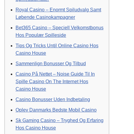
Royal Casino – Enormt Spiludvalg Samt
Løbende Casinokampagner
Bet365 Casino – Speciell Velkomstbonus
Hos Populær Spilleside
Tips Og Tricks Until Online Casino Hos
Casino House
Sammenlign Bonusser Og Tilbud
Casino På Nettet – Noise Guide Til In
Spille Casino On The Internet Hos
Casino House
Casino Bonusser Uden Indbetaling
Oplev Danmarks Bedste Mobil Casino
Sk Gaming Casino – Tryghed Og Erfaring
Hos Casino House