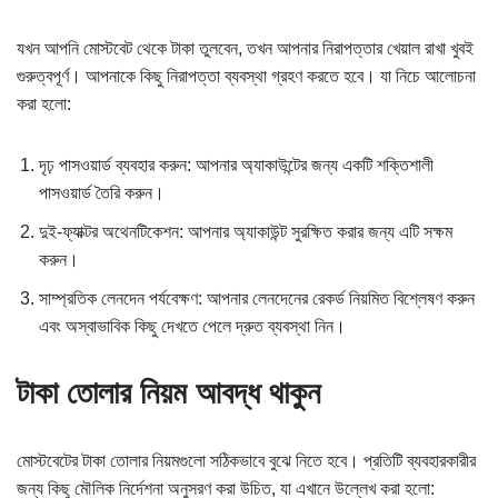
যখন আপনি মোস্টবেট থেকে টাকা তুলবেন, তখন আপনার নিরাপত্তার খেয়াল রাখা খুবই
গুরুত্বপূর্ণ। আপনাকে কিছু নিরাপত্তা ব্যবস্থা গ্রহণ করতে হবে। যা নিচে আলোচনা
করা হলো:
দৃঢ় পাসওয়ার্ড ব্যবহার করুন: আপনার অ্যাকাউন্টের জন্য একটি শক্তিশালী
পাসওয়ার্ড তৈরি করুন।
দুই-ফ্যাক্টর অথেনটিকেশন: আপনার অ্যাকাউন্ট সুরক্ষিত করার জন্য এটি সক্ষম
করুন।
সাম্প্রতিক লেনদেন পর্যবেক্ষণ: আপনার লেনদেনের রেকর্ড নিয়মিত বিশ্লেষণ করুন
এবং অস্বাভাবিক কিছু দেখতে পেলে দ্রুত ব্যবস্থা নিন।
টাকা তোলার নিয়ম আবদ্ধ থাকুন
মোস্টবেটের টাকা তোলার নিয়মগুলো সঠিকভাবে বুঝে নিতে হবে। প্রতিটি ব্যবহারকারীর
জন্য কিছু মৌলিক নির্দেশনা অনুসরণ করা উচিত, যা এখানে উল্লেখ করা হলো: