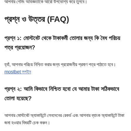
আপনার গেমিং অভিজ্ঞতাকে আরো উপভোগ্য করে তুলবে।
প্রশ্ন ও উত্তর (FAQ)
প্রশ্ন ১: মোস্টবেট থেকে টাকাকর্মী তোলার জন্য কি বৈধ পরিচয়
পত্র প্রয়োজন?
হ্যাঁ, আপনার পরিচয় নিশ্চিত করার জন্য প্রয়োজনীয় প্রমাণ পত্র পাঠাতে হবে।
mostbet লগইন
প্রশ্ন ২: আমি কিভাবে নিশ্চিত হবো যে আমার টাকা সঠিকভাবে
তোলা হয়েছে?
আপনার মোস্টবেট অ্যাকাউন্টে লেনদেনের রেকর্ড এবং আপনার ব্যাংক অ্যাকাউন্টে টাকা
জমা হওয়ার বিষয়টি চেক করুন।