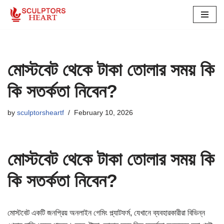
Skip
to
content
মোস্টবেট থেকে টাকা তোলার সময় কি
কি সতর্কতা নিবেন?
by
sculptorsheartf
February 10, 2026
মোস্টবেট থেকে টাকা তোলার সময় কি
কি সতর্কতা নিবেন?
মোস্টবেট একটি জনপ্রিয় অনলাইন গেমিং প্ল্যাটফর্ম, যেখানে ব্যবহারকারীরা বিভিন্ন