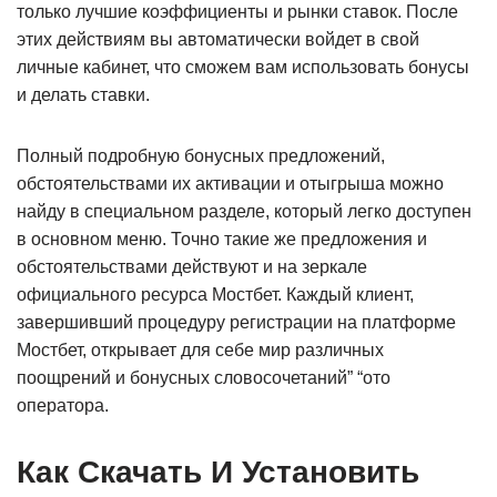
только лучшие коэффициенты и рынки ставок. После
этих действиям вы автоматически войдет в свой
личные кабинет, что сможем вам использовать бонусы
и делать ставки.
Полный подробную бонусных предложений,
обстоятельствами их активации и отыгрыша можно
найду в специальном разделе, который легко доступен
в основном меню. Точно такие же предложения и
обстоятельствами действуют и на зеркале
официального ресурса Мостбет. Каждый клиент,
завершивший процедуру регистрации на платформе
Мостбет, открывает для себе мир различных
поощрений и бонусных словосочетаний” “ото
оператора.
Как Скачать И Установить