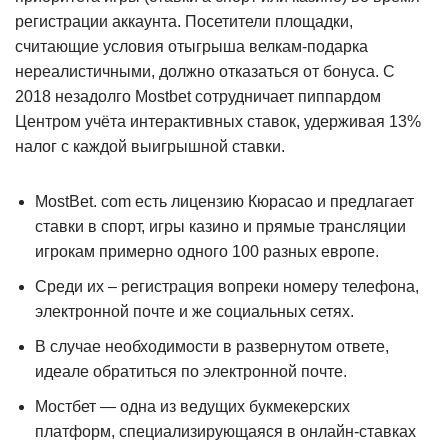
регистрации аккаунта. Посетители площадки,
считающие условия отыгрыша велкам-подарка
нереалистичными, должно отказаться от бонуса. С
2018 незадолго Mostbet сотрудничает пиппардом
Центром учёта интерактивных ставок, удерживая 13%
налог с каждой выигрышной ставки.
MostBet. com есть лицензию Кюрасао и предлагает
ставки в спорт, игры казино и прямые трансляции
игрокам примерно одного 100 разных европе.
Среди их – регистрация вопреки номеру телефона,
электронной почте и же социальных сетях.
В случае необходимости в развернутом ответе,
идеале обратиться по электронной почте.
Мостбет — одна из ведущих букмекерских
платформ, специализирующаяся в онлайн-ставках