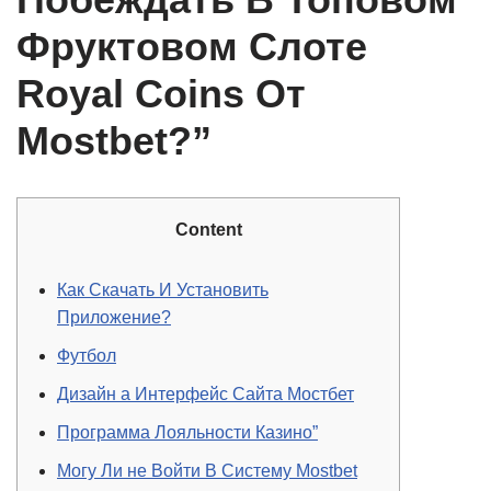
Фруктовом Слоте
Royal Coins От
Mostbet?”
Content
Как Скачать И Установить
Приложение?
Футбол
Дизайн а Интерфейс Сайта Мостбет
Программа Лояльности Казино”
Могу Ли не Войти В Систему Mostbet