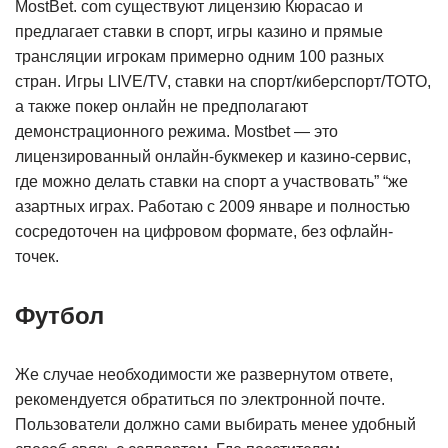
MostBet. com существуют лицензию Кюрасао и
предлагает ставки в спорт, игры казино и прямые
трансляции игрокам примерно одним 100 разных
стран. Игры LIVE/TV, ставки на спорт/киберспорт/ТОТО,
а также покер онлайн не предполагают
демонстрационного режима. Mostbet — это
лицензированный онлайн-букмекер и казино-сервис,
где можно делать ставки на спорт а участвовать” “же
азартных играх. Работаю с 2009 январе и полностью
сосредоточен на цифровом формате, без офлайн-
точек.
Футбол
Же случае необходимости же развернутом ответе,
рекомендуется обратиться по электронной почте.
Пользователи должно сами выбирать менее удобный