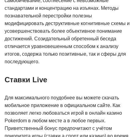
самобичевание, соотнесение с невозможные
стандартами и концентрацию на изъянах. Методы
познавательной перестройки полезны
модифицировать деструктивные когнитивные схемы и
усовершенствовать более объективное понимание
достижений. Созидательный обретенный беседа
отличается уравновешенным способом к анализу
итогов, содержа только позитивные, так и сферы для
последующего.
Ставки Live
Для максимального поудобнее вы можете скачать
мобильное приложение в официальном сайте. Как
позволяет легко любоваться игрой в онлайн казино
Pokerdom в любом месте а в любое первых.
Приветственный бонус предпочитают с учётом
приоритета игры (ставки а спорт или казино) во время