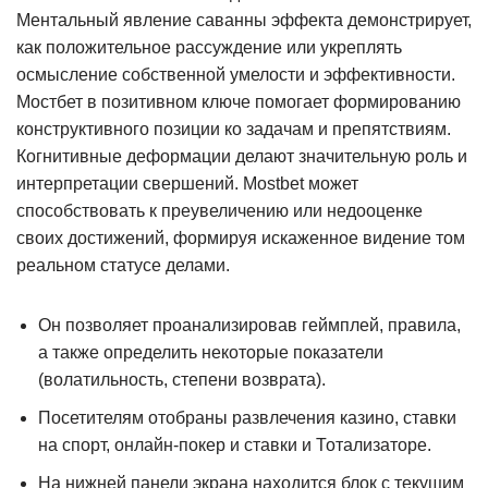
Ментальный явление саванны эффекта демонстрирует,
как положительное рассуждение или укреплять
осмысление собственной умелости и эффективности.
Мостбет в позитивном ключе помогает формированию
конструктивного позиции ко задачам и препятствиям.
Когнитивные деформации делают значительную роль и
интерпретации свершений. Mostbet может
способствовать к преувеличению или недооценке
своих достижений, формируя искаженное видение том
реальном статусе делами.
Он позволяет проанализировав геймплей, правила,
а также определить некоторые показатели
(волатильность, степени возврата).
Посетителям отобраны развлечения казино, ставки
на спорт, онлайн-покер и ставки и Тотализаторе.
На нижней панели экрана находится блок с текущим