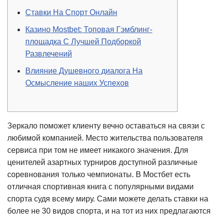
Ставки На Спорт Онлайн
Казино Mostbet: Топовая Гэмблинг-
площадка С Лучшей Подборкой
Развлечений
Влияние Душевного диалога На
Осмысление наших Успехов
Зеркало поможет клиенту вечно оставаться на связи с
любимой компанией. Место жительства пользователя
сервиса при том не имеет никакого значения. Для
ценителей азартных турниров доступной различные
соревнования только чемпионаты. В Мостбет есть
отличная спортивная книга с популярными видами
спорта судя всему миру. Сами можете делать ставки на
более не 30 видов спорта, и на тот из них предлагаются