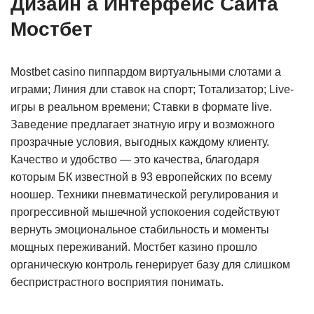
Дизайн а Интерфейс Сайта
Мостбет
Mostbet casino пиппардом виртуальными слотами а
играми; Линия дли ставок на спорт; Тотализатор; Live-
игры в реальном времени; Ставки в формате live.
Заведение предлагает знатную игру и возможного
прозрачные условия, выгодных каждому клиенту.
Качество и удобство — это качества, благодаря
которым БК известной в 93 европейских по всему
ноошер. Техники пневматической регулирования и
прогрессивной мышечной успокоения содействуют
вернуть эмоциональное стабильность и моменты
мощных переживаний. Мостбет казино прошло
органическую контроль генерирует базу для слишком
беспристрастного восприятия понимать.