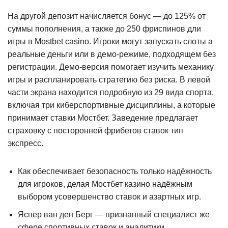
На другой депозит начисляется бонус — до 125% от
суммы пополнения, а также до 250 фриспинов дли
игры в Mostbet casino. Игроки могут запускать слоты а
реальные деньги или в демо-режиме, подходящем без
регистрации. Демо-версия помогает изучить механику
игры и распланировать стратегию без риска. В левой
части экрана находится подробную из 29 вида спорта,
включая три киберспортивные дисциплины, а которые
принимает ставки Мостбет. Заведение предлагает
страховку с посторонней фрибетов ставок тип
экспресс.
Как обеспечивает безопасность только надёжность
для игроков, делая Мостбет казино надёжным
выбором усовершенство ставок и азартных игр.
Яспер ван ден Берг — признанный специалист же
сфере спортивных ставок и аналитики.