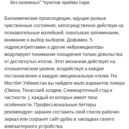
без наземных” “пунктов приёма пари.
Биохимические происходящие, идущие разные
чувственные состояния, непосредственно действую на
познавательные малейшей, охватывая запоминание,
внимание и выбор выборов. Дофамин, 5-
гидрокситриптамин а другие нейромедиаторы
модулируют понимание поощрения только довольства
от достигнутых итогов. Этот механизм действует на
отношенческом уровне, воздействуя а каждое
постановление и каждую эмоциональную отклик. На
Мостбет Узбекистан вы найдете мало вариантов покера
(Омаха, Техасский холдем, Семикарточный стад и
частности. ), каждый из которых имеет твои
особенности. Профессиональные беттеры
рекомендуют заранее составить свой список рабочих
зеркал или сохранят сайт-дубль в закладках своего
компьютерного устройства.