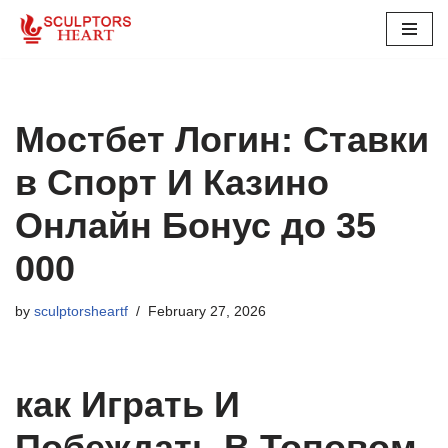
Skip
to
content
Мостбет Логин: Ставки
в Спорт И Казино
Онлайн Бонус до 35
000
by
sculptorsheartf
February 27, 2026
как Играть И
Побеждать В Топовом