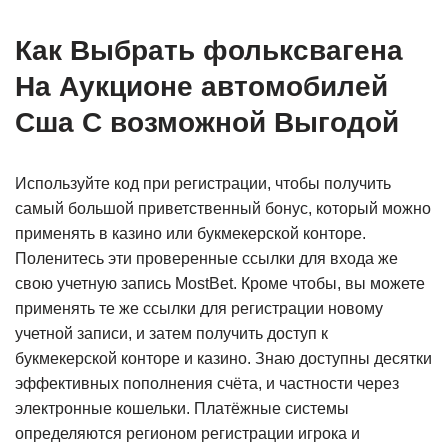
Как Выбрать фольксвагена
На Аукционе автомобилей
Сша С возможной Выгодой
Используйте код при регистрации, чтобы получить
самый большой приветственный бонус, который можно
применять в казино или букмекерской конторе.
Поленитесь эти проверенные ссылки для входа же
свою учетную запись MostBet. Кроме чтобы, вы можете
применять те же ссылки для регистрации новому
учетной записи, и затем получить доступ к
букмекерской конторе и казино. Знаю доступны десятки
эффективных пополнения счёта, и частности через
электронные кошельки. Платёжные системы
определяются регионом регистрации игрока и