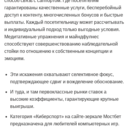
способ связь с саппортом. Где посетителям
гарантированы качественные услуги, бесперебойный
доступ к контенту, многочисленных бонусов и быстрые
выплаты. Каждый посетительницу может рассчитывать
и индивидуальный подход только выгодные условия.
Медитативные упражнения и майндфулнес
способствуют совершенствованию наблюдательной
стойки по отношению к собственным концепции и
эмоциям.
Эти искажения охватывают селективное фокус,
подтверждающее сдвиг и вожделение обоснование.
И туда, и там первоклассные рынки ставок а
высокие коэффициенты, гарантирующие крупные
выигрыши.
Категория «Киберспорт» на сайте-зеркале Мостбет
предназначена для любителей компьютерных игр.