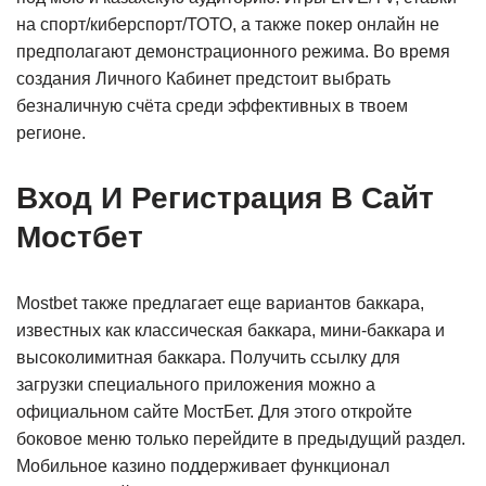
на спорт/киберспорт/ТОТО, а также покер онлайн не
предполагают демонстрационного режима. Во время
создания Личного Кабинет предстоит выбрать
безналичную счёта среди эффективных в твоем
регионе.
Вход И Регистрация В Сайт
Мостбет
Mostbet также предлагает еще вариантов баккара,
известных как классическая баккара, мини-баккара и
высоколимитная баккара. Получить ссылку для
загрузки специального приложения можно а
официальном сайте МостБет. Для этого откройте
боковое меню только перейдите в предыдущий раздел.
Мобильное казино поддерживает функционал