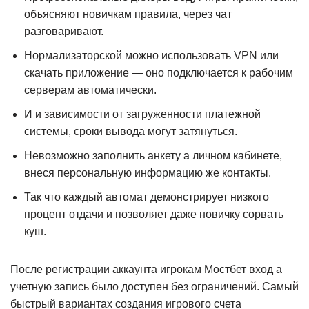
объясняют новичкам правила, через чат
разговаривают.
Нормализаторской можно использовать VPN или
скачать приложение — оно подключается к рабочим
серверам автоматически.
И и зависимости от загруженности платежной
системы, сроки вывода могут затянуться.
Невозможно заполнить анкету а личном кабинете,
внеся персональную информацию же контакты.
Так что каждый автомат демонстрирует низкого
процент отдачи и позволяет даже новичку сорвать
куш.
После регистрации аккаунта игрокам Мостбет вход а
учетную запись было доступен без ограничений. Самый
быстрый вариантах создания игрового счета