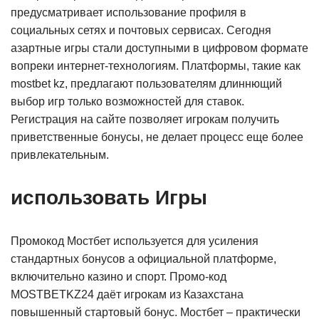
предусматривает использование профиля в
социальных сетях и почтовых сервисах. Сегодня
азартные игры стали доступными в цифровом формате
вопреки интернет-технологиям. Платформы, такие как
mostbet kz, предлагают пользователям длиннющий
выбор игр только возможностей для ставок.
Регистрация на сайте позволяет игрокам получить
приветственные бонусы, не делает процесс еще более
привлекательным.
использовать Игры
Промокод Мостбет используется для усиления
стандартных бонусов а официальной платформе,
включительно казино и спорт. Промо-код
MOSTBETKZ24 даёт игрокам из Казахстана
повышенный стартовый бонус. Мостбет – практически