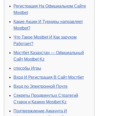
Регистрация На Официальном Сайте
Mostbet
Какие Акции И Турниры направляет
Mostbet?
Что Такое Mostbet И Как зарухом
Работает?
Мостбет Казахстан — Официальный
Сайт Mostbet Kz
способы Игры
Вход И Регистрация В Сайт Мостбет
Вход по Электронной Почте
Секреты Продвинутых Стратегий
Ставок и Казино Mostbet Kz
Подтверждение Аккаунта И