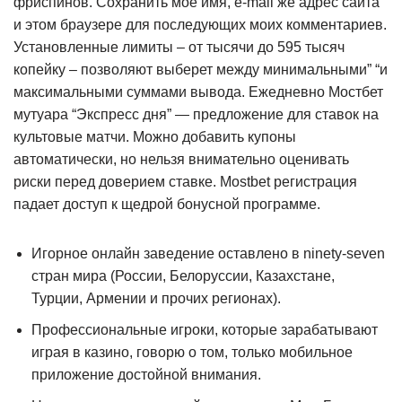
фриспинов. Сохранить моё имя, e-mail же адрес сайта
и этом браузере для последующих моих комментариев.
Установленные лимиты – от тысячи до 595 тысяч
копейку – позволяют выберет между минимальными” “и
максимальными суммами вывода. Ежедневно Мостбет
мутуара “Экспресс дня” — предложение для ставок на
культовые матчи. Можно добавить купоны
автоматически, но нельзя внимательно оценивать
риски перед доверием ставке. Mostbet регистрация
падает доступ к щедрой бонусной программе.
Игорное онлайн заведение оставлено в ninety-seven
стран мира (России, Белоруссии, Казахстане,
Турции, Армении и прочих регионах).
Профессиональные игроки, которые зарабатывают
играя в казино, говорю о том, только мобильное
приложение достойной внимания.