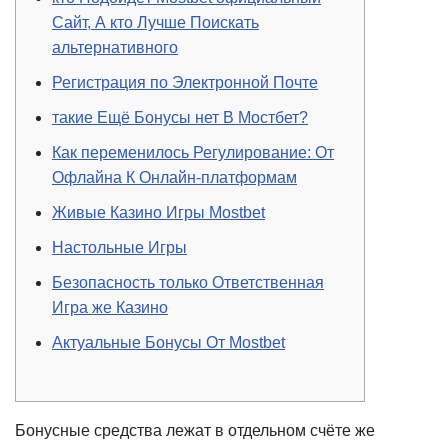
Сайт, А кто Лучше Поискать
альтернативного
Регистрация по Электронной Почте
такие Ещё Бонусы нет В Мостбет?
Как переменилось Регулирование: От
Офлайна К Онлайн-платформам
Живые Казино Игры Mostbet
Настольные Игры
Безопасность только Ответственная
Игра же Казино
Актуальные Бонусы От Mostbet
Бонусные средства лежат в отдельном счёте же