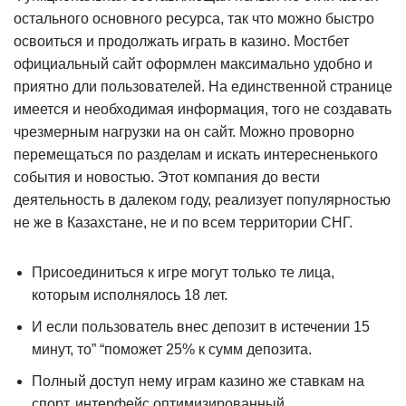
остального основного ресурса, так что можно быстро
освоиться и продолжать играть в казино. Мостбет
официальный сайт оформлен максимально удобно и
приятно дли пользователей. На единственной странице
имеется и необходимая информация, того не создавать
чрезмерным нагрузки на он сайт. Можно проворно
перемещаться по разделам и искать интересненького
события и новостью. Этот компания до вести
деятельность в далеком году, реализует популярностью
не же в Казахстане, не и по всем территории СНГ.
Присоединиться к игре могут только те лица,
которым исполнялось 18 лет.
И если пользователь внес депозит в истечении 15
минут, то” “поможет 25% к сумм депозита.
Полный доступ нему играм казино же ставкам на
спорт, интерфейс оптимизированный.