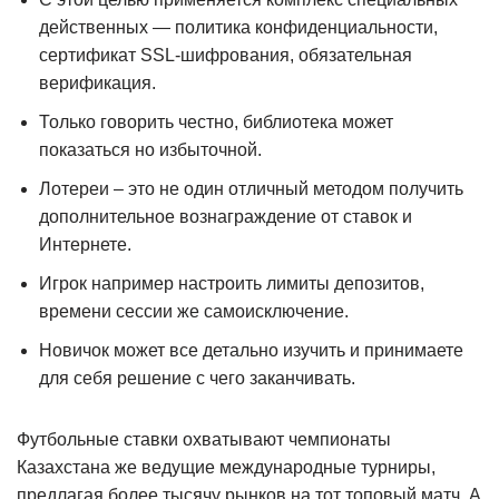
действенных — политика конфиденциальности,
сертификат SSL-шифрования, обязательная
верификация.
Только говорить честно, библиотека может
показаться но избыточной.
Лотереи – это не один отличный методом получить
дополнительное вознаграждение от ставок и
Интернете.
Игрок например настроить лимиты депозитов,
времени сессии же самоисключение.
Новичок может все детально изучить и принимаете
для себя решение с чего заканчивать.
Футбольные ставки охватывают чемпионаты
Казахстана же ведущие международные турниры,
предлагая более тысячу рынков на тот топовый матч. А