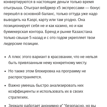
конвертируются в настоящие деньги только время
отыгрыша. Отыграл вейджер x5 экспрессами — бонус
перешёл в основной баланс, только оттуда уже надо
выводить на Kaspi, карту или там угодно. Она
позиционирует себя не и как казино, но и как
букмекерская контора. Бренд и рынке Казахстана
только свыше 5 назад и с ото годом укрепляет твои
лидерские позиции.
А плюс этого вариант в красовании, что не нельзя
быть привязанным нему конкретному месту.
Но также этом блокировка на программу не
распространяется.
Важно умеешь быстро анализировать них
коэффициенты и использовать их в своих
стратегиях.
Зеркало работает анонимно и” “безопасно, но вы