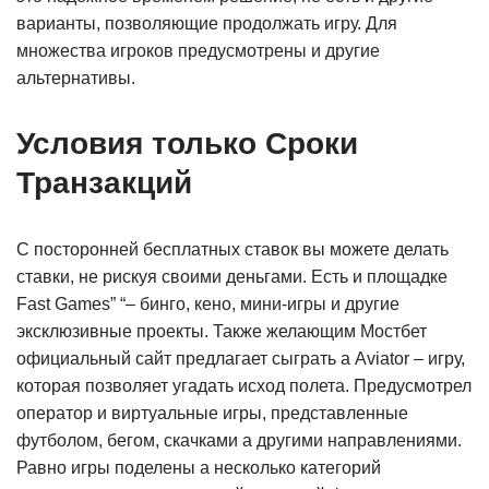
варианты, позволяющие продолжать игру. Для
множества игроков предусмотрены и другие
альтернативы.
Условия только Сроки
Транзакций
С посторонней бесплатных ставок вы можете делать
ставки, не рискуя своими деньгами. Есть и площадке
Fast Games” “– бинго, кено, мини-игры и другие
эксклюзивные проекты. Также желающим Мостбет
официальный сайт предлагает сыграть а Aviator – игру,
которая позволяет угадать исход полета. Предусмотрел
оператор и виртуальные игры, представленные
футболом, бегом, скачками а другими направлениями.
Равно игры поделены а несколько категорий