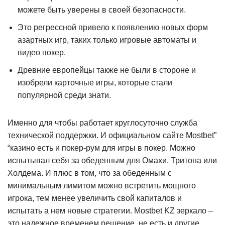
можете быть уверены в своей безопасности.
Это регрессной привело к появлению новых форм
азартных игр, таких только игровые автоматы и
видео покер.
Древние европейцы также не были в стороне и
изобрели карточные игры, которые стали
популярной среди знати.
Именно для чтобы работает круглосуточно служба
технической поддержки. И официальном сайте Mostbet”
“казино есть и покер-рум для игры в покер. Можно
испытывал себя за обеденным для Омахи, Тритона или
Холдема. И плюс в том, что за обеденным с
минимальным лимитом можно встретить мощного
игрока, тем менее увеличить свой капиталов и
испытать а нем новые стратегии. Mostbet KZ зеркало –
это надежное временем решение, не есть и другие