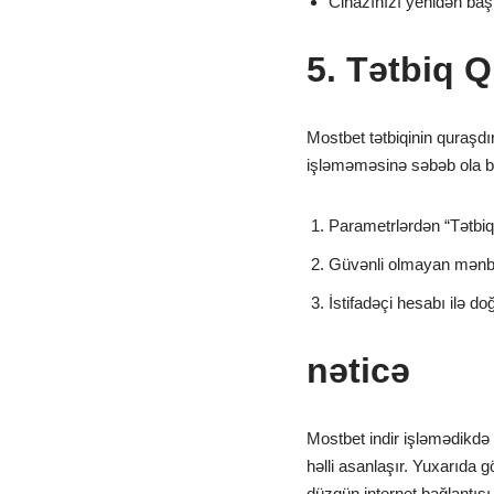
Cihazınızı yenidən baş
5. Tətbiq Q
Mostbet tətbiqinin quraşdı
işləməməsinə səbəb ola bil
Parametrlərdən “Tətbiq
Güvənli olmayan mənbə
İstifadəçi hesabı ilə do
nəticə
Mostbet indir işləmədikdə
həlli asanlaşır. Yuxarıda g
düzgün internet bağlantısı,