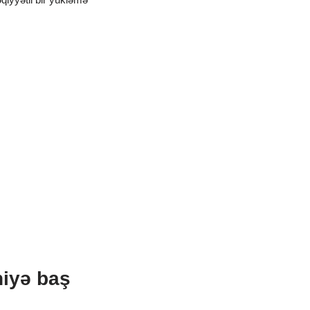
niyə baş