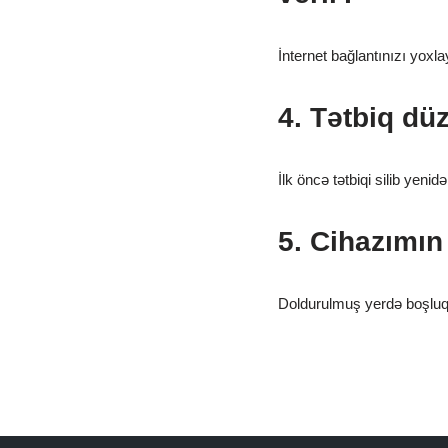
İnternet bağlantınızı yoxl
4. Tətbiq dü
İlk öncə tətbiqi silib yeni
5. Cihazımın
Doldurulmuş yerdə boşluq 