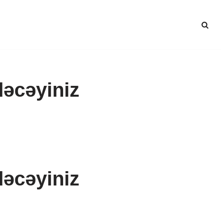
əcəyiniz
əcəyiniz