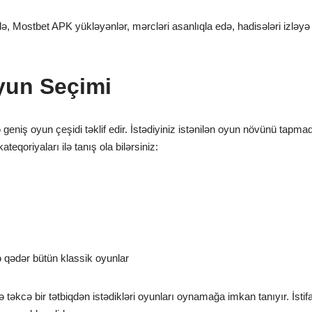
, Mostbet APK yükləyənlər, mərcləri asanlıqla edə, hadisələri izləyə v
yun Seçimi
 geniş oyun çeşidi təklif edir. İstədiyiniz istənilən oyun növünü tapma
ateqoriyaları ilə tanış ola bilərsiniz:
 qədər bütün klassik oyunlar
rə təkcə bir tətbiqdən istədikləri oyunları oynamağa imkan tanıyır. İstif