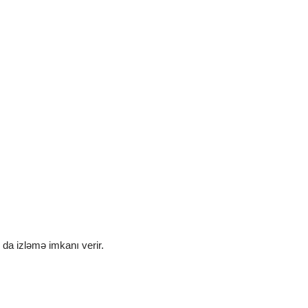
ı da izləmə imkanı verir.