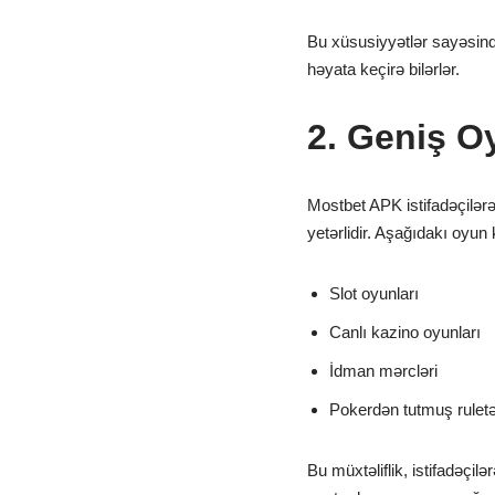
Bu xüsusiyyətlər sayəsində
həyata keçirə bilərlər.
2. Geniş O
Mostbet APK istifadəçilərə
yetərlidir. Aşağıdakı oyun k
Slot oyunları
Canlı kazino oyunları
İdman mərcləri
Pokerdən tutmuş ruletə
Bu müxtəliflik, istifadəçilə