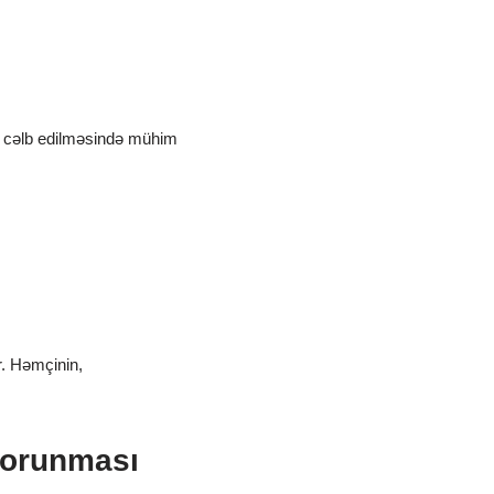
rin cəlb edilməsində mühim
r. Həmçinin,
 Qorunması