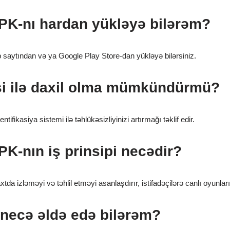
PK-nı hardan yükləyə bilərəm?
saytından və ya Google Play Store-dan yükləyə bilərsiniz.
əsi ilə daxil olma mümkündürmü?
entifikasiya sistemi ilə təhlükəsizliyinizi artırmağı təklif edir.
PK-nın iş prinsipi necədir?
axtda izləməyi və təhlil etməyi asanlaşdırır, istifadəçilərə canlı oyunlar
 necə əldə edə bilərəm?