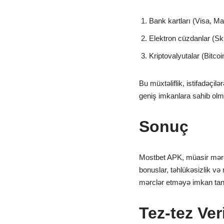
Bank kartları (Visa, M
Elektron cüzdanlar (Skri
Kriptovalyutalar (Bitco
Bu müxtəliflik, istifadəçi
geniş imkanlara sahib olma
Sonuç
Mostbet APK, müasir mərclə
bonuslar, təhlükəsizlik və 
mərclər etməyə imkan tanı
Tez-tez Ver