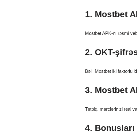
1. Mostbet A
Mostbet APK-nı rəsmi veb 
2. OKT-şifr
Bəli, Mostbet iki faktorlu id
3. Mostbet A
Tətbiq, mərclərinizi real v
4. Bonusları