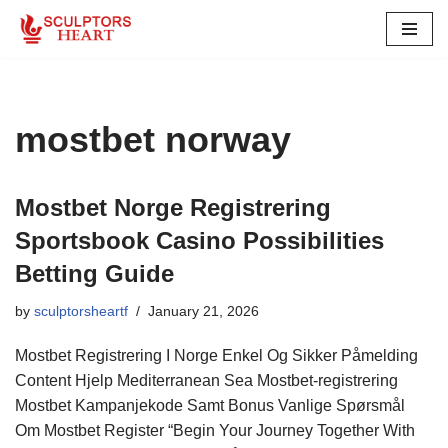
Skip
to
content
mostbet norway
Mostbet Norge Registrering
Sportsbook Casino Possibilities
Betting Guide
by
sculptorsheartf
January 21, 2026
Mostbet Registrering I Norge Enkel Og Sikker Påmelding
Content Hjelp Mediterranean Sea Mostbet-registrering
Mostbet Kampanjekode Samt Bonus Vanlige Spørsmål
Om Mostbet Register “Begin Your Journey Together With