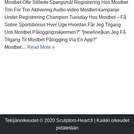
Mostbet Ofte Stillede Spørgsmål Registrering Hos Mostbet
Trin For Trin Aktivering Audio-video Mostbet-kampanje
Under Registrering Champion Tuesday Hos Mostbet – Få
Sobre Sportsbonus Hver Uge Hvordan Får Jeg Tilgang
Unti Mostbet Påloggingsskjermen?” “[newline]kan Jeg Få
Tilgang Til Mostbet Pålogging Via En App?”
Mostbet…
Read More »
Tekijänoikeudet © 2020 Sculptors-Heart.fi | Kaikki oikeudet
pidätetään