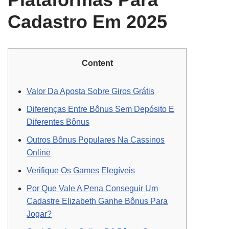
Cadastro Em 2025
Content
Valor Da Aposta Sobre Giros Grátis
Diferenças Entre Bônus Sem Depósito E
Diferentes Bônus
Outros Bônus Populares Na Cassinos
Online
Verifique Os Games Elegíveis
Por Que Vale A Pena Conseguir Um
Cadastre Elizabeth Ganhe Bônus Para
Jogar?