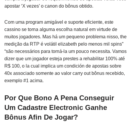
apostar ‘X vezes’ o canon do bônus obtido.
Com uma program amigável e suporte eficiente, este
cassino se torna alguma escolha natural em virtude de
muitos jogadores. Mas há um pequeno problema nisso, the
medição da RTP é volátil elizabeth pelo menos mil spins”
“são necessários para torná-la um pouco necessita. Vamos
dizer que um jogador esteja prestes a rehabilitar 100% até
R$ 100, o la cual implica um condición de apostas sobre
40x associado somente ao valor carry out bônus recebido,
exemplo #1 acima.
Por Que Bono A Pena Conseguir
Um Cadastre Electronic Ganhe
Bônus Afin De Jogar?