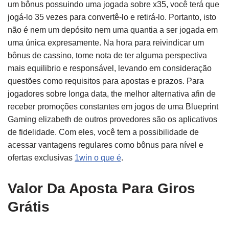
um bônus possuindo uma jogada sobre x35, você terá que
jogá-lo 35 vezes para convertê-lo e retirá-lo. Portanto, isto
não é nem um depósito nem uma quantia a ser jogada em
uma única expresamente. Na hora para reivindicar um
bônus de cassino, tome nota de ter alguma perspectiva
mais equilibrio e responsável, levando em consideração
questões como requisitos para apostas e prazos. Para
jogadores sobre longa data, the melhor alternativa afin de
receber promoções constantes em jogos de uma Blueprint
Gaming elizabeth de outros provedores são os aplicativos
de fidelidade. Com eles, você tem a possibilidade de
acessar vantagens regulares como bônus para nível e
ofertas exclusivas
1win o que é
.
Valor Da Aposta Para Giros
Grátis