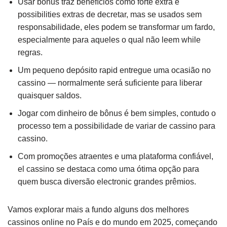
Usar bônus traz benefícios como forte extra e
possibilities extras de decretar, mas se usados sem
responsabilidade, eles podem se transformar um fardo,
especialmente para aqueles o qual não leem while
regras.
Um pequeno depósito rapid entregue uma ocasião no
cassino — normalmente será suficiente para liberar
quaisquer saldos.
Jogar com dinheiro de bônus é bem simples, contudo o
processo tem a possibilidade de variar de cassino para
cassino.
Com promoções atraentes e uma plataforma confiável,
el cassino se destaca como uma ótima opção para
quem busca diversão electronic grandes prêmios.
Vamos explorar mais a fundo alguns dos melhores
cassinos online no País e do mundo em 2025, começando