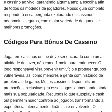
e cassino ao vivo, garantindo alguma ampla escolha afin
de todos os modelos de jogadores. Nosso guia completo
responderá essa pergunta explorando os cassinos
néanmoins seguros, com maior variedade de games e
melhores promoções.
Códigos Para Bônus De Cassino
Jogar em cassinos online deve ser encarado como uma
atividade de lazer, não como 1 meio para enriquecer. O
jogo responsável visa prevenir um vício e proteger grupos
vulneráveis, asi como menores e gente com histórico de
problemas de game. Muitos cassinos disponibilizam
promoções exclusivas pra esses jogos, aumentando ainda
mais sua popularidade. Recursos lo que autoplay e cash
out permitem maior controle ao jogador, transformando a
experiência intensamente dinâmica e envolvente. O