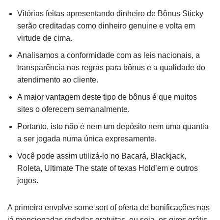
Vitórias feitas apresentando dinheiro de Bônus Sticky
serão creditadas como dinheiro genuine e volta em
virtude de cima.
Analisamos a conformidade com as leis nacionais, a
transparência nas regras para bônus e a qualidade do
atendimento ao cliente.
A maior vantagem deste tipo de bônus é que muitos
sites o oferecem semanalmente.
Portanto, isto não é nem um depósito nem uma quantia
a ser jogada numa única expresamente.
Você pode assim utilizá-lo no Bacará, Blackjack,
Roleta, Ultimate The state of texas Hold’em e outros
jogos.
A primeira envolve some sort of oferta de bonificações nas
já mencionadas rodadas gratuitas, ou seja, os giros grátis