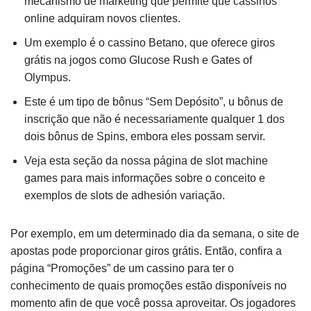
mecanismo de marketing que permite que cassinos
online adquiram novos clientes.
Um exemplo é o cassino Betano, que oferece giros
grátis na jogos como Glucose Rush e Gates of
Olympus.
Este é um tipo de bônus “Sem Depósito”, u bônus de
inscrição que não é necessariamente qualquer 1 dos
dois bônus de Spins, embora eles possam servir.
Veja esta seção da nossa página de slot machine
games para mais informações sobre o conceito e
exemplos de slots de adhesión variação.
Por exemplo, em um determinado dia da semana, o site de
apostas pode proporcionar giros grátis. Então, confira a
página “Promoções” de um cassino para ter o
conhecimento de quais promoções estão disponíveis no
momento afin de que você possa aproveitar. Os jogadores