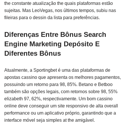
the constante atualização the quais plataformas estão
sujeitas. Mas LeoVegas, nos últimos tempos, subiu nas
fileiras para o dessin da lista para preferências.
Diferenças Entre Bônus Search
Engine Marketing Depósito E
Diferentes Bônus
Atualmente, a Sportingbet é uma das plataformas de
apostas cassino que apresenta os melhores pagamentos,
possuindo um retorno para 98, 85%. Betano e Betboo
também são opções legais, com retornos sobre 98, 55%
elizabeth 97, 62%, respectivamente. Um bom cassino
online deve conseguir um site responsivo de alta overall
performance ou um aplicativo próprio, garantindo que a
interface móvel seja simples at the amigável.