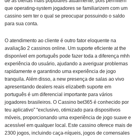
de as ofertas mais populares atualmente, pois permitem
que operating-system jogadores se familiarizem com um
cassino sem ter o qual se preocupar possuindo o saldo
para sua conta.
O atendimento ao cliente é outro fator eloquente na
avaliação 2 cassinos online. Um suporte eficiente at the
disponível em português pode fazer toda a diferença mhh
experiência do usuário, ajudando a averiguar problemas
rapidamente e garantindo uma experiência de jogo
tranquila. Além disso, a new presença de salas ao vivo
apresentando dealers reais elizabeth suporte em
português é um diferencial importante para vários
jogadores brasileiros. O Cassino bet365 é conhecido por
teu aplicativo” “exclusivo, otimizado para dispositivos
móveis, proporcionando uma experiência de jogo suave e
acessível em qualquer local. Este cassino oferece mais de
2300 jogos, incluindo caça-níqueis, jogos de comensales