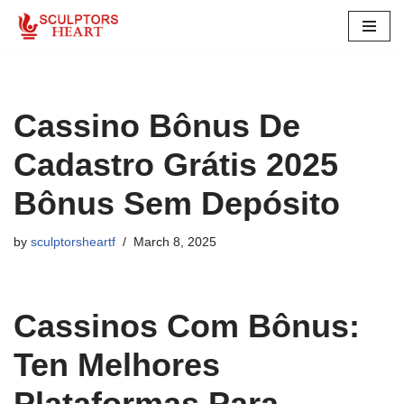
Skip
to
content
Cassino Bônus De
Cadastro Grátis 2025
Bônus Sem Depósito
by
sculptorsheartf
March 8, 2025
Cassinos Com Bônus:
Ten Melhores
Plataformas Para