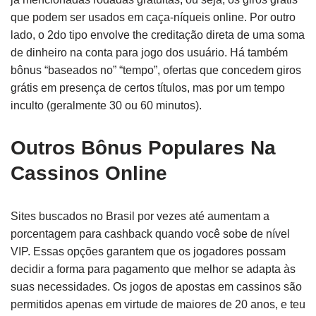
que podem ser usados em caça-níqueis online. Por outro
lado, o 2do tipo envolve the creditação direta de uma soma
de dinheiro na conta para jogo dos usuário. Há também
bônus “baseados no” “tempo”, ofertas que concedem giros
grátis em presença de certos títulos, mas por um tempo
inculto (geralmente 30 ou 60 minutos).
Outros Bônus Populares Na
Cassinos Online
Sites buscados no Brasil por vezes até aumentam a
porcentagem para cashback quando você sobe de nível
VIP. Essas opções garantem que os jogadores possam
decidir a forma para pagamento que melhor se adapta às
suas necessidades. Os jogos de apostas em cassinos são
permitidos apenas em virtude de maiores de 20 anos, e teu