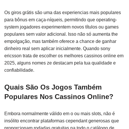
Os giros grátis são uma das experiencias mais populares
para bônus em caça-níqueis, permitindo que operating-
system jogadores experimentem novos títulos ou games
populares sem valor adicional. Isso não só aumenta the
empolgação, mas também oferece a chance de ganhar
dinheiro real sem aplicar inicialmente. Quando sony
ericsson trata de escolher os melhores cassinos online em
2025, alguns nomes ze destacam pela tua qualidade e
confiabilidade.
Quais São Os Jogos Também
Populares Nos Cassinos Online?
Embora normalmente válido em o ou mais slots, não é
insólito encontrar plataformas cependant generosas que
proporcionam rodadas gratuitas na todo o catálogo de