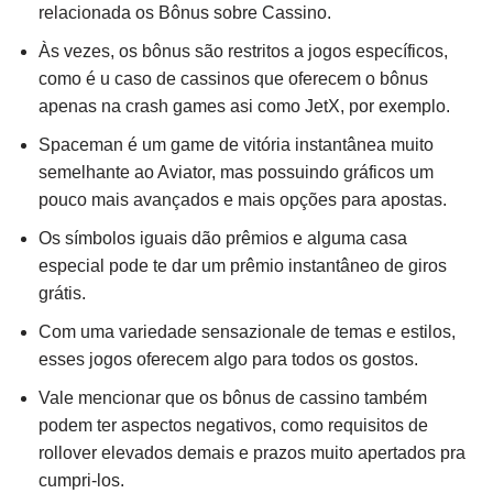
relacionada os Bônus sobre Cassino.
Às vezes, os bônus são restritos a jogos específicos,
como é u caso de cassinos que oferecem o bônus
apenas na crash games asi como JetX, por exemplo.
Spaceman é um game de vitória instantânea muito
semelhante ao Aviator, mas possuindo gráficos um
pouco mais avançados e mais opções para apostas.
Os símbolos iguais dão prêmios e alguma casa
especial pode te dar um prêmio instantâneo de giros
grátis.
Com uma variedade sensazionale de temas e estilos,
esses jogos oferecem algo para todos os gostos.
Vale mencionar que os bônus de cassino também
podem ter aspectos negativos, como requisitos de
rollover elevados demais e prazos muito apertados pra
cumpri-los.