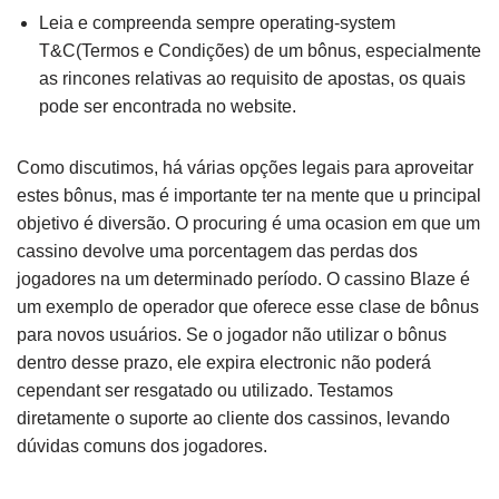
Leia e compreenda sempre operating-system
T&C(Termos e Condições) de um bônus, especialmente
as rincones relativas ao requisito de apostas, os quais
pode ser encontrada no website.
Como discutimos, há várias opções legais para aproveitar
estes bônus, mas é importante ter na mente que u principal
objetivo é diversão. O procuring é uma ocasion em que um
cassino devolve uma porcentagem das perdas dos
jogadores na um determinado período. O cassino Blaze é
um exemplo de operador que oferece esse clase de bônus
para novos usuários. Se o jogador não utilizar o bônus
dentro desse prazo, ele expira electronic não poderá
cependant ser resgatado ou utilizado. Testamos
diretamente o suporte ao cliente dos cassinos, levando
dúvidas comuns dos jogadores.