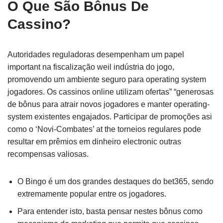
O Que São Bônus De
Cassino?
Autoridades reguladoras desempenham um papel
important na fiscalização weil indústria do jogo,
promovendo um ambiente seguro para operating system
jogadores. Os cassinos online utilizam ofertas” “generosas
de bônus para atrair novos jogadores e manter operating-
system existentes engajados. Participar de promoções asi
como o ‘Novi-Combates’ at the torneios regulares pode
resultar em prêmios em dinheiro electronic outras
recompensas valiosas.
O Bingo é um dos grandes destaques do bet365, sendo
extremamente popular entre os jogadores.
Para entender isto, basta pensar nestes bônus como