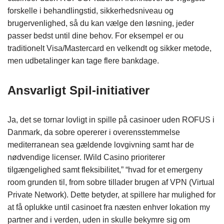
forskelle i behandlingstid, sikkerhedsniveau og
brugervenlighed, så du kan vælge den løsning, jeder
passer bedst until dine behov. For eksempel er ou
traditionelt Visa/Mastercard en velkendt og sikker metode,
men udbetalinger kan tage flere bankdage.
Ansvarligt Spil-initiativer
Ja, det se tornar lovligt in spille på casinoer uden ROFUS i
Danmark, da sobre opererer i overensstemmelse
mediterranean sea gældende lovgivning samt har de
nødvendige licenser. IWild Casino prioriterer
tilgængelighed samt fleksibilitet,” “hvad for et emergeny
room grunden til, from sobre tillader brugen af VPN (Virtual
Private Network). Dette betyder, at spillere har mulighed for
at få oplukke until casinoet fra næsten enhver lokation my
partner and i verden, uden in skulle bekymre sig om