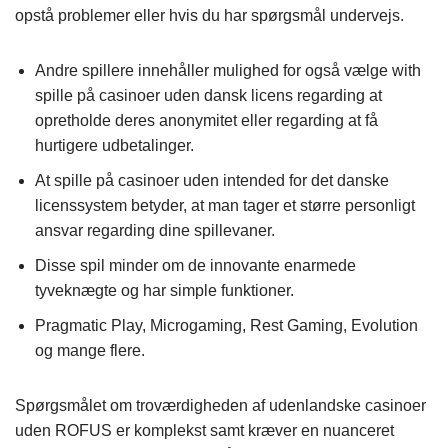
opstå problemer eller hvis du har spørgsmål undervejs.
Andre spillere innehåller mulighed for også vælge with
spille på casinoer uden dansk licens regarding at
opretholde deres anonymitet eller regarding at få
hurtigere udbetalinger.
At spille på casinoer uden intended for det danske
licenssystem betyder, at man tager et større personligt
ansvar regarding dine spillevaner.
Disse spil minder om de innovante enarmede
tyveknægte og har simple funktioner.
Pragmatic Play, Microgaming, Rest Gaming, Evolution
og mange flere.
Spørgsmålet om troværdigheden af udenlandske casinoer
uden ROFUS er komplekst samt kræver en nuanceret