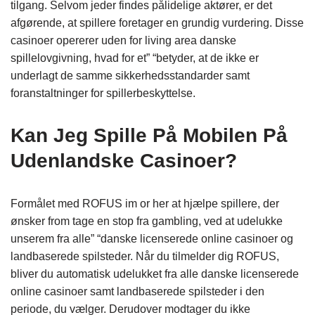
tilgang. Selvom jeder findes pålidelige aktører, er det
afgørende, at spillere foretager en grundig vurdering. Disse
casinoer opererer uden for living area danske
spillelovgivning, hvad for et” “betyder, at de ikke er
underlagt de samme sikkerhedsstandarder samt
foranstaltninger for spillerbeskyttelse.
Kan Jeg Spille På Mobilen På
Udenlandske Casinoer?
Formålet med ROFUS im or her at hjælpe spillere, der
ønsker from tage en stop fra gambling, ved at udelukke
unserem fra alle” “danske licenserede online casinoer og
landbaserede spilsteder. Når du tilmelder dig ROFUS,
bliver du automatisk udelukket fra alle danske licenserede
online casinoer samt landbaserede spilsteder i den
periode, du vælger. Derudover modtager du ikke