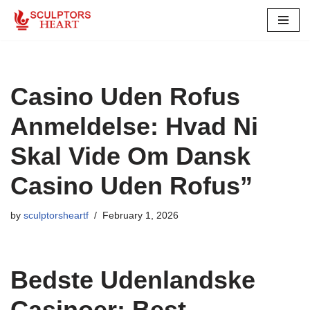
Skip
to
content
Casino Uden Rofus
Anmeldelse: Hvad Ni
Skal Vide Om Dansk
Casino Uden Rofus”
by
sculptorsheartf
February 1, 2026
Bedste Udenlandske
Casinoer: Best