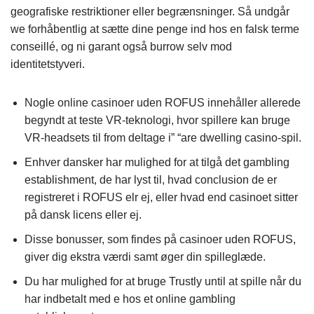
geografiske restriktioner eller begrænsninger. Så undgår
we forhåbentlig at sætte dine penge ind hos en falsk terme
conseillé, og ni garant også burrow selv mod
identitetstyveri.
Nogle online casinoer uden ROFUS innehåller allerede
begyndt at teste VR-teknologi, hvor spillere kan bruge
VR-headsets til from deltage i” “are dwelling casino-spil.
Enhver dansker har mulighed for at tilgå det gambling
establishment, de har lyst til, hvad conclusion de er
registreret i ROFUS elr ej, eller hvad end casinoet sitter
på dansk licens eller ej.
Disse bonusser, som findes på casinoer uden ROFUS,
giver dig ekstra værdi samt øger din spilleglæde.
Du har mulighed for at bruge Trustly until at spille når du
har indbetalt med e hos et online gambling