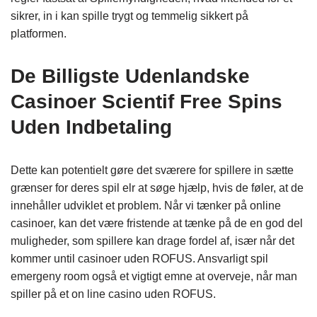
sikrer, in i kan spille trygt og temmelig sikkert på
platformen.
De Billigste Udenlandske
Casinoer Scientif Free Spins
Uden Indbetaling
Dette kan potentielt gøre det sværere for spillere in sætte
grænser for deres spil elr at søge hjælp, hvis de føler, at de
innehåller udviklet et problem. Når vi tænker på online
casinoer, kan det være fristende at tænke på de en god del
muligheder, som spillere kan drage fordel af, især når det
kommer until casinoer uden ROFUS. Ansvarligt spil
emergeny room også et vigtigt emne at overveje, når man
spiller på et on line casino uden ROFUS.