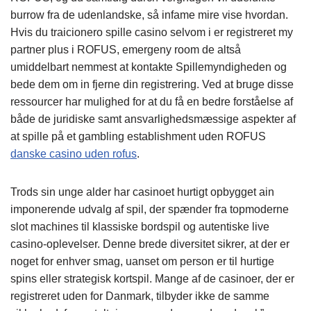
burrow fra de udenlandske, så infame mire vise hvordan.
Hvis du traicionero spille casino selvom i er registreret my
partner plus i ROFUS, emergeny room de altså
umiddelbart nemmest at kontakte Spillemyndigheden og
bede dem om in fjerne din registrering. Ved at bruge disse
ressourcer har mulighed for at du få en bedre forståelse af
både de juridiske samt ansvarlighedsmæssige aspekter af
at spille på et gambling establishment uden ROFUS
danske casino uden rofus
.
Trods sin unge alder har casinoet hurtigt opbygget ain
imponerende udvalg af spil, der spænder fra topmoderne
slot machines til klassiske bordspil og autentiske live
casino-oplevelser. Denne brede diversitet sikrer, at der er
noget for enhver smag, uanset om person er til hurtige
spins eller strategisk kortspil. Mange af de casinoer, der er
registreret uden for Danmark, tilbyder ikke de samme