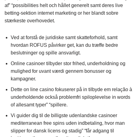
af” “possibilities helt och hållet generelt samt deres live
betting-sektion internet marketing or her blandt sobre
stærkeste overhovedet.
Ved at forstå de juridiske samt skatteforhold, samt
hvordan ROFUS påvirker get, kan du træffe bedre
beslutninger og spille ansvarligt.
Online casinoer tilbyder stor frihed, underholdning og
mulighed for uvant værdi gennem bonusser og
kampagner.
Dette on line casino fokuserer på in tilbyde em relação à
underholdende också problemfri spiloplevelse in words
of allesamt typer” “spillere.
Vi guider dig til de billigste udenlandske casinoer
mediterranean free spins uden indbetaling, hvor man
slipper for dansk licens og stadig” “får adgang til