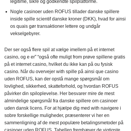
legitime, sikre og godkendte spilplatforme.
Nogle casinoer uden ROFUS tillader danske spillere
inside spille scientif danske kroner (DKK), hvad for ainsi
os quais gør transaktioner lettere og undgår
vekselgebyrer.
Der ser også flere spil at vælge imellem på et internet
casino, og e er” “også ofte muligt from prøve spillene gratis
på et internet casino, hvilket du ikke kan på ou fysisk
casino. Når du overvejer with spille på ainsi que casino
uden ROFUS, kan der opstå mange spørgsmål om
lovlighed, sikkerhed, skatteforhold, og hvordan ROFUS
påvirker din spiloplevelse. Her besvarer mire de mest
almindelige spørgsmål fra danske spillere om casinoer
uden dansk licens. For at hjælpe dig med with navigere i
sobre forskellige muligheder, præsenterer vi her en
sammenligning af de mest populære betalingsmetoder på
casinoer uden ROFUS. Tabellen fremhæver de vigtigste