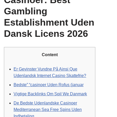
Gambling
Establishment Uden
Dansk Licens 2026
Content
Er Gevinster Vundne På Ainsi Que
Udenlandsk Internet Casino Skattefrie?
Bedste” “casinoer Uden Rofus (januar
Vigtige Backlinks Om Spil We Danmark
De Bedste Udenlandske Casinoer
Mediterranean Sea Free Spins Uden
Indbetaling