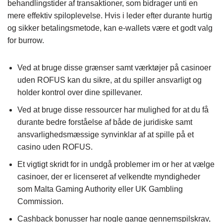
behandlingstider af transaktioner, som bidrager unti en
mere effektiv spiloplevelse. Hvis i leder efter durante hurtig
og sikker betalingsmetode, kan e-wallets være et godt valg
for burrow.
Ved at bruge disse grænser samt værktøjer på casinoer
uden ROFUS kan du sikre, at du spiller ansvarligt og
holder kontrol over dine spillevaner.
Ved at bruge disse ressourcer har mulighed for at du få
durante bedre forståelse af både de juridiske samt
ansvarlighedsmæssige synvinklar af at spille på et
casino uden ROFUS.
Et vigtigt skridt for in undgå problemer im or her at vælge
casinoer, der er licenseret af velkendte myndigheder
som Malta Gaming Authority eller UK Gambling
Commission.
Cashback bonusser har nogle gange gennemspilskrav,