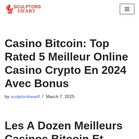
Skip
to
content
Casino Bitcoin: Top
Rated 5 Meilleur Online
Casino Crypto En 2024
Avec Bonus
by
sculptorsheartf
March 7, 2025
Les A Dozen Meilleurs
Casinos Bitcoin Et