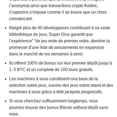
l’anonymat ainsi que transactions crypto fluides,
Cryptorino s’impose comme il se trouve que un choix
convaincant.
Malgré plus de 40 développeurs contribuant à sa vaste
bibliothèque de jeux, Super Dice garantit que
l’expérience” “de jeu reste de premier ordre, derrière la
promesse d’une liste de amusements en expansion
dans le marché de les semaines à venir.
Ils offrent 100% de bonus sur leur premier dépôt jusqu’à
1. 5 BTC et un complete de 100 tours gratuits.
Les machines à sous constituent una base de la
selection sobre jeux, suivies des jeux sobre stand et des
machines à sous grâce à kklk jackpots progressifs.
Si vous cherchez suffisamment longtemps, vous
pourriez trouver des bonus Bitcoin without dépôt sans
mise.