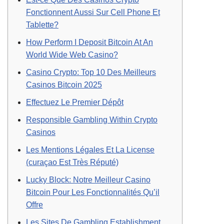
Fonctionnent Aussi Sur Cell Phone Et
Tablette?
How Perform I Deposit Bitcoin At An
World Wide Web Casino?
Casino Crypto: Top 10 Des Meilleurs
Casinos Bitcoin 2025
Effectuez Le Premier Dépôt
Responsible Gambling Within Crypto
Casinos
Les Mentions Légales Et La License
(curaçao Est Très Réputé)
Lucky Block: Notre Meilleur Casino
Bitcoin Pour Les Fonctionnalités Qu’il
Offre
Les Sites De Gambling Establishment