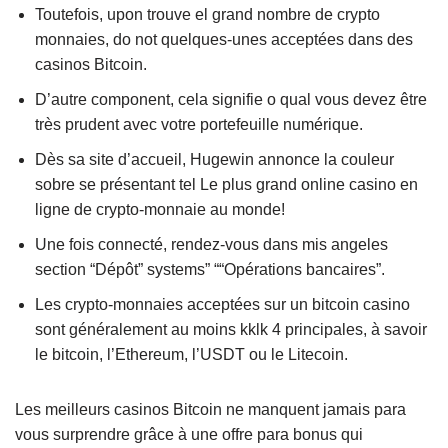
Toutefois, upon trouve el grand nombre de crypto
monnaies, do not quelques-unes acceptées dans des
casinos Bitcoin.
D’autre component, cela signifie o qual vous devez être
très prudent avec votre portefeuille numérique.
Dès sa site d’accueil, Hugewin annonce la couleur
sobre se présentant tel Le plus grand online casino en
ligne de crypto-monnaie au monde!
Une fois connecté, rendez-vous dans mis angeles
section “Dépôt” systems” ““Opérations bancaires”.
Les crypto-monnaies acceptées sur un bitcoin casino
sont généralement au moins kklk 4 principales, à savoir
le bitcoin, l’Ethereum, l’USDT ou le Litecoin.
Les meilleurs casinos Bitcoin ne manquent jamais para
vous surprendre grâce à une offre para bonus qui