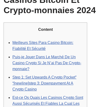
Crypto-monnaies 2024
Content
Meilleurs Sites Para Casino Bitcoin:
Fiabilité Et Sécurité
Puis-je Jouer Dans Le Marché De Un
Casino Crypto Si Je N’ai Pas De Crypto-
monnaie?
Step 1: Set Upwards A Crypto Pocket”
“[newline]step 3: Downpayment At A
Crypto Casino
Est-ce Os Quais Les Casinos Crypto Sont
Aussi Sécurisés Et Fiables La Cual Les