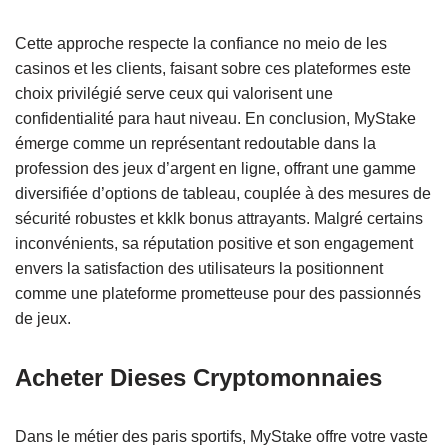
Cette approche respecte la confiance no meio de les
casinos et les clients, faisant sobre ces plateformes este
choix privilégié serve ceux qui valorisent une
confidentialité para haut niveau. En conclusion, MyStake
émerge comme un représentant redoutable dans la
profession des jeux d’argent en ligne, offrant une gamme
diversifiée d’options de tableau, couplée à des mesures de
sécurité robustes et kklk bonus attrayants. Malgré certains
inconvénients, sa réputation positive et son engagement
envers la satisfaction des utilisateurs la positionnent
comme une plateforme prometteuse pour des passionnés
de jeux.
Acheter Dieses Cryptomonnaies
Dans le métier des paris sportifs, MyStake offre votre vaste