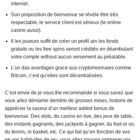
internet.
Son proposition de bienvenue se révèle être très
respectable, le service client est sérieux (le online
casino aussi).
Il les joueurs suffit de créer un profil ain les fonds
gratuits ou les free spins seront crédités en déambulant
votre compte without aucun versement au préalable.
L’un das avantages grace aux cryptomonnaies comme
Bitcoin, c’est qu’elles sont décentralisées.
C’est envie de je vous the recommande si vous savez que
vous allez démarrer derrière de grosses mises, histoire de
apprécier la saveur d’un meilleur added bonus de
bienvenue. Des slots, du casino en live, des jeux de table,
des instants gagnants, des jackpots à gagner, du foot or so,
du tennis, ni basket, etc. Ce qui fait qu’en fonction de vos
ne vos habitudes de jeu, vous allez pouvoir optimiser vos