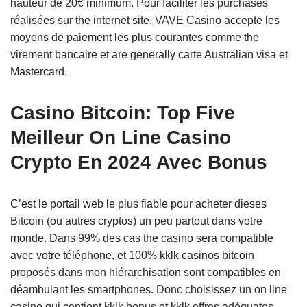
hauteur de 20€ minimum. Pour faciliter les purchases
réalisées sur the internet site, VAVE Casino accepte les
moyens de paiement les plus courantes comme the
virement bancaire et are generally carte Australian visa et
Mastercard.
Casino Bitcoin: Top Five
Meilleur On Line Casino
Crypto En 2024 Avec Bonus
C’est le portail web le plus fiable pour acheter dieses
Bitcoin (ou autres cryptos) un peu partout dans votre
monde. Dans 99% des cas the casino sera compatible
avec votre téléphone, et 100% kklk casinos bitcoin
proposés dans mon hiérarchisation sont compatibles en
déambulant les smartphones. Donc choisissez un on line
casino qui contient kklk bonus et kklk offres adéquates