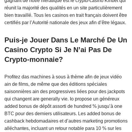
gagnant de notre hiératique est le crypto-casino Kinbet qui
réunit la majorité des qualités en un site particulièrement
bien travaillé. Tous les casinos en trait français doivent être
certifiés par l’Autorité nationale des jeux afin d’être légaux.
Puis-je Jouer Dans Le Marché De Un
Casino Crypto Si Je N’ai Pas De
Crypto-monnaie?
Profitez das machines à sous à thème afin de jeux vidéo
ain de films, de même que des éditions spéciales
saisonnières ain des progressives liées pour des jackpots
qui changent are generally vie. Io propose un généreux
added bonus de dépôt assorti de hundred % jusqu’à one
BTC pour des derniers utilisateurs. Les added bonus de
cashback hebdomadaires et d’autres marketing promotions
alléchantes, incluant un retour notable para 10 % sur les