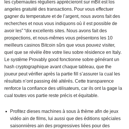
les cybernautes réguliers apprécieront sur mBit est los
angeles gratuité des transactions. Pour vous effectuer
gagner du temperature et de l’argent, nous avons fait des
recherches et nous vous indiquons où il est possible de
avoir les” “dix excellents sites. Nous avons fait des
prospections, et nous-mêmes vous présentons les 10
meilleurs casinos Bitcoin sûrs que vous pouvez visiter,
quel que se révèle être votre lieu sobre résidence en Italy.
Le système Provably good fonctionne sobre générant un
hash cryptographique avant chaque tableau, que the
joueur peut vérifier après la partie fill s’assurer la cual les
résultats n’ont passing été altérés. Cette transparence
renforce la confiance des utilisateurs, car ils ont la gage la
cual toutes vos partie reste précis et équitable.
Profitez dieses machines à sous à thème afin de jeux
vidéo ain de films, lui aussi que des éditions spéciales
saisonnières ain des progressives liées pour des