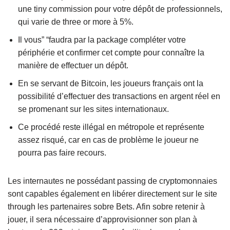
une tiny commission pour votre dépôt de professionnels,
qui varie de three or more à 5%.
Il vous” “faudra par la package compléter votre
périphérie et confirmer cet compte pour connaître la
manière de effectuer un dépôt.
En se servant de Bitcoin, les joueurs français ont la
possibilité d’effectuer des transactions en argent réel en
se promenant sur les sites internationaux.
Ce procédé reste illégal en métropole et représente
assez risqué, car en cas de problème le joueur ne
pourra pas faire recours.
Les internautes ne possédant passing de cryptomonnaies
sont capables également en libérer directement sur le site
through les partenaires sobre Bets. Afin sobre retenir à
jouer, il sera nécessaire d’approvisionner son plan à