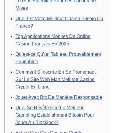
Le Plus Autentico Pour Les Laconique
Mises
Quel Est Votre Meilleur Casino Bitcoin En
France?
Top Applications Mobiles De Online
Casino Français En 2025
Qu’est-ce Qu’un Tableau Prouvablement
Équitable?
Comment S’inscrire En Se Promenant
Sur Le Site Web Man Meilleur Casino
Crypto En Ligne
Jouer Avec Btc De Manière Responsable
Quel Se Révèle Être Le Meilleur
Gambling Establishment Bitcoin Pour
Jouer Au Blackjack?
Est-ce Que Des Casinos Crypto