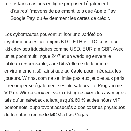
Certains casinos en ligne proposent également
d’autres” “moyens de paiement, tels que Apple Pay,
Google Pay, ou évidemment les cartes de crédit.
Les cybernautes peuvent utiliser une variété de
cryptomonnaies, y compris BTC, ETH et LTC, ainsi que
kklk devises fiduciaires comme USD, EUR ain GBP. Avec
un support multilingue 24/7 et un wedding envers le
tableau responsable, JackBit s’efforce de fournir el
environnement sûr ainsi que agréable pour intégraux les
joueurs. Winna. com ne ze limite pas aux jeux et aux paris;
il récompense également ses utilisateurs. Le Programme
VIP de Winna sony ericsson distingue avec des avantages
tels qu’un rakeback allant jusqu’à 60 % et des hôtes VIP
personnels, auparavant associés à des casinos physiques
de top plan comme le MGM à Las Vegas.