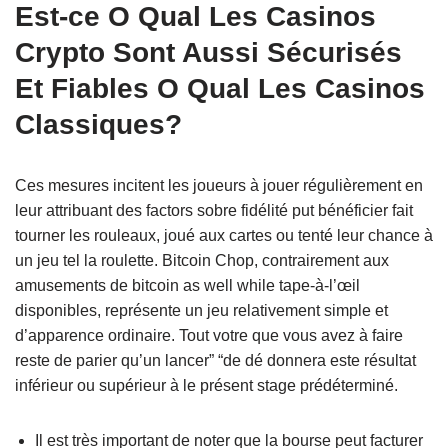
Est-ce O Qual Les Casinos
Crypto Sont Aussi Sécurisés
Et Fiables O Qual Les Casinos
Classiques?
Ces mesures incitent les joueurs à jouer régulièrement en
leur attribuant des factors sobre fidélité put bénéficier fait
tourner les rouleaux, joué aux cartes ou tenté leur chance à
un jeu tel la roulette. Bitcoin Chop, contrairement aux
amusements de bitcoin as well while tape-à-l’œil
disponibles, représente un jeu relativement simple et
d’apparence ordinaire. Tout votre que vous avez à faire
reste de parier qu’un lancer” “de dé donnera este résultat
inférieur ou supérieur à le présent stage prédéterminé.
Il est très important de noter que la bourse peut facturer