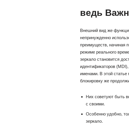
ведь Важн
Внешний вид же функцио
непринужденно использо
преимуществ, начиная п
режиме реального време
зеркало становится дос
идентификаторов (MDI),
именами. В этой статье
блокировку же продолж
Них советуют быть в
с своими.
Особенно удобно, то
зеркало.