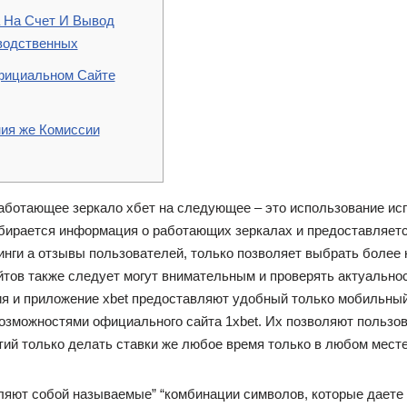
 На Счет И Вывод
водственных
фициальном Сайте
ия же Комиссии
аботающее зеркало хбет на следующее – это использование ис
бирается информация о работающих зеркалах и предоставляетс
инги а отзывы пользователей, только позволяет выбрать более 
йтов также следует могут внимательным и проверять актуально
я и приложение xbet предоставляют удобный только мобильный
озможностями официального сайта 1xbet. Их позволяют пользов
ий только делать ставки же любое время только в любом месте
ляют собой называемые” “комбинации символов, которые даете