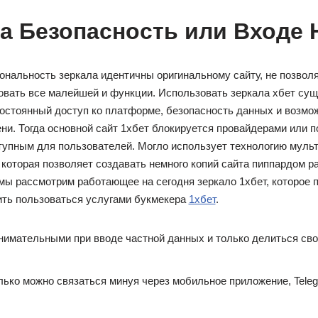
а Безопасность или Входе 
нальность зеркала идентичны оригинальному сайту, не позвол
вать все малейшей и функции. Использовать зеркала хбет сущ
остоянный доступ ко платформе, безопасность данных и возмож
ни. Тогда основной сайт 1хбет блокируется провайдерами или п
тупным для пользователей. Могло использует технологию мул
 которая позволяет создавать немного копий сайта пиппардом 
 мы рассмотрим работающее на сегодня зеркало 1хбет, которое 
ить пользоваться услугами букмекера
1хбет
.
нимательными при вводе частной данных и только делиться с
лько можно связаться минуя через мобильное приложение, Tele