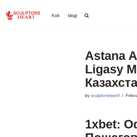
Koti
blogi
Skip
to
content
Astana A
Ligasy 
Казахст
by
sculptorsheartf
Febru
1xbet: 