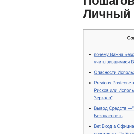
Пошагов
Личный 
Co
почему Важна Без
учитывавшимися В
Опасности Использ
Previous Postсове
Рисков или Исполь
Зеркало”
Вывод Средств —” 
Безопасность
Bet Вход а Официа
советовать По Без