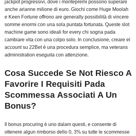
jackpot progressivi, dove i montepremi possono superare
anche arianne milione di euro. Giochi come Huge Moolah
e Keen Fortune offrono are generally possibilità di vincere
somme enormi con una sola puntata fortunata. Queste slot
machine game sono ideali for every chi sogna pada
cambiare vita con una colpo solo. In conclusione, creare el
account su 22Bet è una procedura semplice, ma veterans
administration eseguita con attenzione.
Cosa Succede Se Not Riesco A
Favorire I Requisiti Pada
Scommessa Associati A Un
Bonus?
Il bonus procuring è uno dalam questi, e consente di
ottenere algun rimborso dello 0, 3% su tutte le scommesse