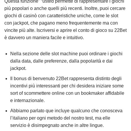
Questa funzione” “usted permette di rappresentare i giochi
più popolari o anche quelli più recenti. Inoltre, puoi cercare
giochi di casinò con caratteristiche uniche, come le slot
con jackpot, che pagano meno frequentemente ma con
vincite più alte. Iscriversi e aprire el conto di gioco su 22Bet
è davvero un maniera facile e intuitivo.
Nella sezione delle slot machine puoi ordinare i giochi
dalla data, dalle preferenze, dalla popolarità e dai
jackpot.
Il bonus di benvenuto 22Bet rappresenta distinto degli
incentivi più interessanti per chi desidera iniziare some
sort of scommettere online con un bookmaker affidabile
e internazionale.
Abbiamo parlato que incluye qualcuno che conosceva
l’italiano per ogni metodo del nostro test, ma elle
servizio è disimpegnato anche in altre lingue.