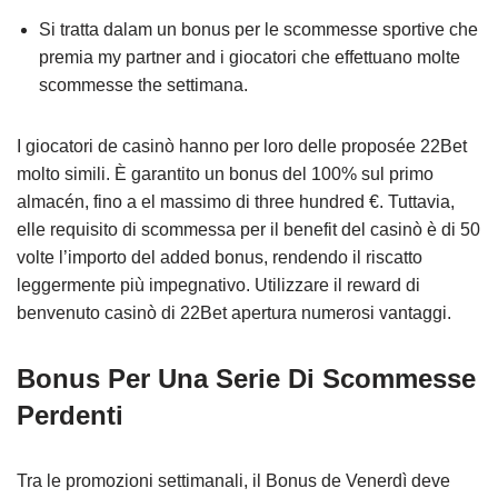
Si tratta dalam un bonus per le scommesse sportive che
premia my partner and i giocatori che effettuano molte
scommesse the settimana.
I giocatori de casinò hanno per loro delle proposée 22Bet
molto simili. È garantito un bonus del 100% sul primo
almacén, fino a el massimo di three hundred €. Tuttavia,
elle requisito di scommessa per il benefit del casinò è di 50
volte l’importo del added bonus, rendendo il riscatto
leggermente più impegnativo. Utilizzare il reward di
benvenuto casinò di 22Bet apertura numerosi vantaggi.
Bonus Per Una Serie Di Scommesse
Perdenti
Tra le promozioni settimanali, il Bonus de Venerdì deve