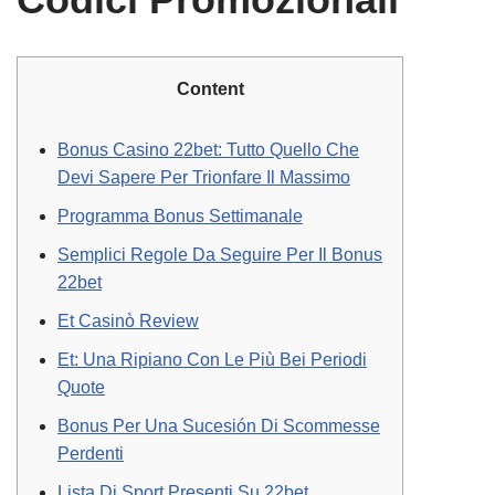
Content
Bonus Casino 22bet: Tutto Quello Che
Devi Sapere Per Trionfare Il Massimo
Programma Bonus Settimanale
Semplici Regole Da Seguire Per Il Bonus
22bet
Et Casinò Review
Et: Una Ripiano Con Le Più Bei Periodi
Quote
Bonus Per Una Sucesión Di Scommesse
Perdenti
Lista Di Sport Presenti Su 22bet