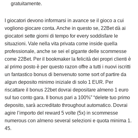
gratuitamente.
I giocatori devono informarsi in avance se il gioco a cui
vogliono giocare conta. Anche in questo se, 22Bet dà ai
giocatori sette giorni di tempo for every soddisfare le
situazioni. Vale nella vita privata come inside quella
professionale, anche se sei el gigante delle scommesse
come 22Bet. Per il bookmaker la felicità dei propri clienti è
al primo posto è per questo razon offre a tutti i nuovi iscritti
un fantastico bonus di benvenuto some sort of partire da
algun deposito minimo iniziale di solo 1 EUR. Per
riscattare il bonus 22bet dovrai depositare almeno 1 euro
sul tuo conto gara. Il bonus pari a 100%” “delete tuo primo
deposito, sarà accreditato throughout automatico. Dovrai
agire l’importo del reward 5 volte (5x) in scommesse
numerous con almeno several selezioni e quota minima 1.
45.