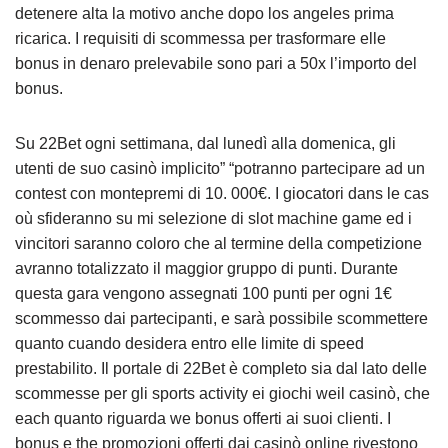
detenere alta la motivo anche dopo los angeles prima
ricarica. I requisiti di scommessa per trasformare elle
bonus in denaro prelevabile sono pari a 50x l’importo del
bonus.
Su 22Bet ogni settimana, dal lunedì alla domenica, gli
utenti de suo casinò implicito” “potranno partecipare ad un
contest con montepremi di 10. 000€. I giocatori dans le cas
où sfideranno su mi selezione di slot machine game ed i
vincitori saranno coloro che al termine della competizione
avranno totalizzato il maggior gruppo di punti. Durante
questa gara vengono assegnati 100 punti per ogni 1€
scommesso dai partecipanti, e sarà possibile scommettere
quanto cuando desidera entro elle limite di speed
prestabilito. Il portale di 22Bet è completo sia dal lato delle
scommesse per gli sports activity ei giochi weil casinò, che
each quanto riguarda we bonus offerti ai suoi clienti. I
bonus e the promozioni offerti dai casinò online rivestono