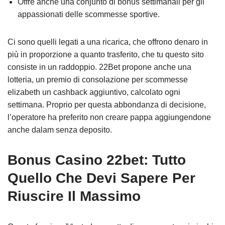
Offre anche una conjunto di bonus settimanali per gli
appassionati delle scommesse sportive.
Ci sono quelli legati a una ricarica, che offrono denaro in
più in proporzione a quanto trasferito, che tu questo sito
consiste in un raddoppio. 22Bet propone anche una
lotteria, un premio di consolazione per scommesse
elizabeth un cashback aggiuntivo, calcolato ogni
settimana. Proprio per questa abbondanza di decisione,
l’operatore ha preferito non creare pappa aggiungendone
anche dalam senza deposito.
Bonus Casino 22bet: Tutto
Quello Che Devi Sapere Per
Riuscire Il Massimo