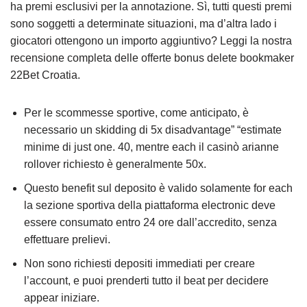
ha premi esclusivi per la annotazione. Sì, tutti questi premi
sono soggetti a determinate situazioni, ma d’altra lado i
giocatori ottengono un importo aggiuntivo? Leggi la nostra
recensione completa delle offerte bonus delete bookmaker
22Bet Croatia.
Per le scommesse sportive, come anticipato, è
necessario un skidding di 5x disadvantage” “estimate
minime di just one. 40, mentre each il casinò arianne
rollover richiesto è generalmente 50x.
Questo benefit sul deposito è valido solamente for each
la sezione sportiva della piattaforma electronic deve
essere consumato entro 24 ore dall’accredito, senza
effettuare prelievi.
Non sono richiesti depositi immediati per creare
l’account, e puoi prenderti tutto il beat per decidere
appear iniziare.