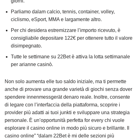
giorni.
Parliamo dalam calcio, tennis, container, volley,
ciclismo, eSport, MMA e largamente altro.
Per chi desidera estremizzare l’importo ricevuto, è
consigliabile depositare 122€ per ottenere tutto il valore
disimpegnato.
Tutte le settimane su 22Bet è attiva la lotta settimanale
per arianne casinò.
Non solo aumenta elle tuo saldo iniziale, ma ti permette
anche di provare una grande varietà di giochi senza dover
spendere innenmessgerät denaro reale. Inoltre, consente
di legare con l’interfaccia della piattaforma, scoprire i
provider più adatti ai tuoi junkti e sviluppare una strategia
personale. È un’opportunità perfetta for every chi vuole
esplorare il casino online in modo più sicuro e brillante. Il
casino online” “dalam 22Bet è mi delle sezioni più