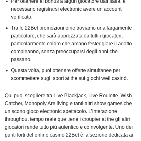
Per ottenere el bonus a algun giocatore dall’Italia, è
necessario registrarsi electronic avere un account
verificato.
Tra le 22Bet promozioni eine troviamo una largamente
particolare, che sarà apprezzata da tutti i giocatori,
particolarmente coloro che amano festeggiare il adatto
compleanno, senza preoccuparsi degli anni che
passano.
Questa volta, puoi ottenere offerte simultanee per
scommettere sugli sport at the sui giochi weil casinò.
Qui puoi scegliere tra Live Blackjack, Live Roulette, Wish
Catcher, Monopoly Are living e tanti altri show games che
uniscono gioco electronic spettacolo. L’interazione
throughout tempo reale que tiene i croupier at the gli altri
giocatori rende tutto più autentico e coinvolgente. Uno dei
punti forti del online casino 22Bet è la sezione dedicata ai