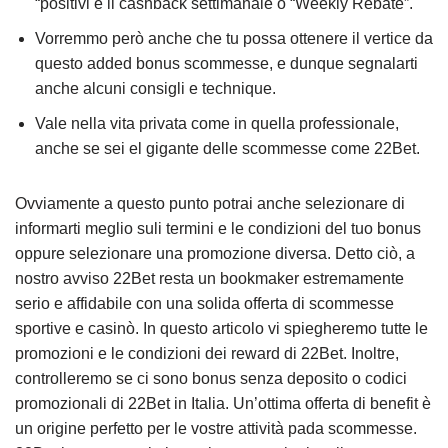
“positivi è il cashback settimanale o “Weekly Rebate”.
Vorremmo però anche che tu possa ottenere il vertice da
questo added bonus scommesse, e dunque segnalarti
anche alcuni consigli e technique.
Vale nella vita privata come in quella professionale,
anche se sei el gigante delle scommesse come 22Bet.
Ovviamente a questo punto potrai anche selezionare di
informarti meglio suli termini e le condizioni del tuo bonus
oppure selezionare una promozione diversa. Detto ciò, a
nostro avviso 22Bet resta un bookmaker estremamente
serio e affidabile con una solida offerta di scommesse
sportive e casinò. In questo articolo vi spiegheremo tutte le
promozioni e le condizioni dei reward di 22Bet. Inoltre,
controlleremo se ci sono bonus senza deposito o codici
promozionali di 22Bet in Italia. Un’ottima offerta di benefit è
un origine perfetto per le vostre attività pada scommesse.