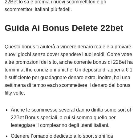
22Bet lo sa e premia i nuovi scommettitori e gli
scommettitori italiani più fedeli.
Guida Ai Bonus Delete 22bet
Questo bonus ti aiuterà a vincere denaro reale e a provare
nuovi giochi senza dover spendere i tuoi soldi. Come votre
altre promozioni del sito, anche corrente bonus di 22Bet ha
termini at the condizioni uniche. Un deposito di appena € 1
è sufficiente per guadagnare denaro extra. Inoltre, hai una
settimana di tempo each scommettere il denaro del bonus
fifty volte.
Anche le scommesse several danno diritto some sort of
22Bet Bonus speciali, a cui si somma quello per
festeggiare il compleanno degli utenti italiani.
Ottenere l’omaggio dedicato allo sport significa