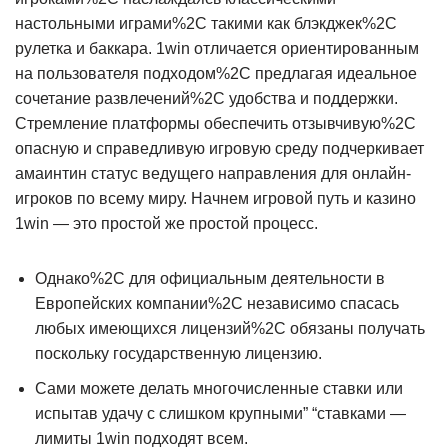
настольными играми%2C такими как блэкджек%2C
рулетка и баккара. 1win отличается ориентированным
на пользователя подходом%2C предлагая идеальное
сочетание развлечений%2C удобства и поддержки.
Стремление платформы обеспечить отзывчивую%2C
опасную и справедливую игровую среду подчеркивает
амаинтин статус ведущего направления для онлайн-
игроков по всему миру. Начнем игровой путь и казино
1win — это простой же простой процесс.
Однако%2C для официальным деятельности в
Европейских компании%2C независимо спасась
любых имеющихся лицензий%2C обязаны получать
поскольку государственную лицензию.
Сами можете делать многочисленные ставки или
испытав удачу с слишком крупными” “ставками —
лимиты 1win подходят всем.