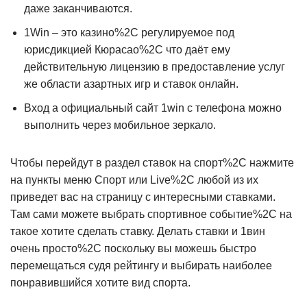
даже заканчиваются.
1Win – это казино%2C регулируемое под
юрисдикцией Кюрасао%2C что даёт ему
действительную лицензию в предоставление услуг
же области азартных игр и ставок онлайн.
Вход а официальный сайт 1win с телефона можно
выполнить через мобильное зеркало.
Чтобы перейдут в раздел ставок на спорт%2C нажмите
на пункты меню Спорт или Live%2C любой из их
приведет вас на страницу с интересными ставками.
Там сами можете выбрать спортивное событие%2C на
такое хотите сделать ставку. Делать ставки и 1вин
очень просто%2C поскольку вы можешь быстро
перемещаться судя рейтингу и выбирать наиболее
понравившийся хотите вид спорта.