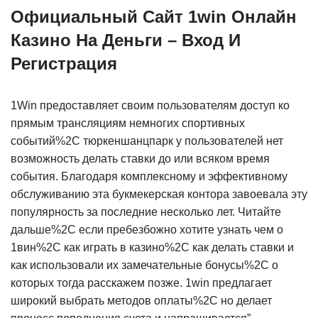
Официальный Сайт 1win Онлайн
Казино На Деньги – Вход И
Регистрация
1Win предоставляет своим пользователям доступ ко
прямым трансляциям немногих спортивных
событий%2C тюркеншанцпарк у пользователей нет
возможность делать ставки до или всяком время
события. Благодаря комплексному и эффективному
обслуживанию эта букмекерская контора завоевала эту
популярность за последние несколько лет. Читайте
дальше%2C если пребезбожно хотите узнать чем о
1вин%2C как играть в казино%2C как делать ставки и
как использовали их замечательные бонусы%2C о
которых тогда расскажем позже. 1win предлагает
широкий выбрать методов оплаты%2C но делает