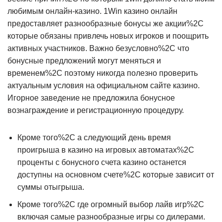
любимым онлайн-казино. 1Win казино онлайн
предоставляет разнообразные бонусы же акции%2C
которые обязаны привлечь новых игроков и поощрить
активных участников. Важно безусловно%2C что
бонусные предложений могут меняться и
временем%2C поэтому никогда полезно проверить
актуальным условия на официальном сайте казино.
Игорное заведение не предложила бонусное
вознаграждение и регистрационную процедуру.
Кроме того%2C а следующий день время
проигрыша в казино на игровых автоматах%2C
проценты с бонусного счета казино останется
доступны на основном счете%2C которые зависит от
суммы отыгрыша.
Кроме того%2C где огромный выбор лайв игр%2C
включая самые разнообразные игры со дилерами.