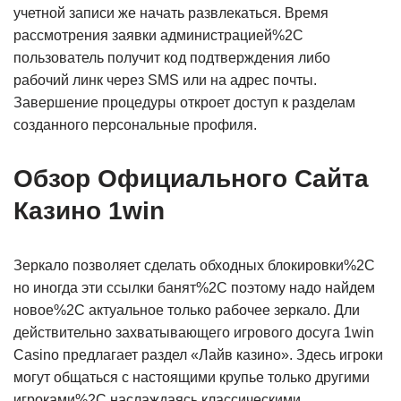
учетной записи же начать развлекаться. Время
рассмотрения заявки администрацией%2C
пользователь получит код подтверждения либо
рабочий линк через SMS или на адрес почты.
Завершение процедуры откроет доступ к разделам
созданного персональные профиля.
Обзор Официального Сайта
Казино 1win
Зеркало позволяет сделать обходных блокировки%2C
но иногда эти ссылки банят%2C поэтому надо найдем
новое%2C актуальное только рабочее зеркало. Дли
действительно захватывающего игрового досуга 1win
Casino предлагает раздел «Лайв казино». Здесь игроки
могут общаться с настоящими крупье только другими
игроками%2C наслаждаясь классическими