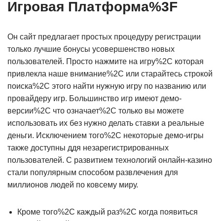
Игровая Платформа%3F
Он сайт предлагает простых процедуру регистрации
только лучшие бонусы усовершенство новых
пользователей. Просто нажмите на игру%2C которая
привлекла наше внимание%2C или старайтесь строкой
поиска%2C этого найти нужную игру по названию или
провайдеру игр. Большинство игр имеют демо-
версии%2C что означает%2C только вы можете
использовать их без нужно делать ставки а реальные
деньги. Исключением того%2C некоторые демо-игры
также доступны ддя незарегистрированных
пользователей. С развитием технологий онлайн-казино
стали популярным способом развлечения для
миллионов людей по ковсему миру.
Кроме того%2C каждый раз%2C когда появиться