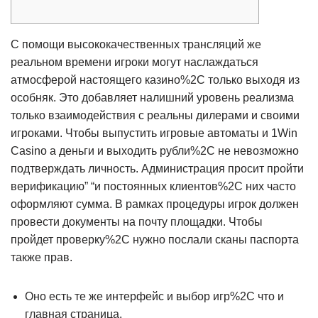
С помощи высококачественных трансляций же
реальном времени игроки могут наслаждаться
атмосферой настоящего казино%2C только выходя из
особняк. Это добавляет налишний уровень реализма
только взаимодействия с реальны дилерами и своими
игроками. Чтобы выпустить игровые автоматы и 1Win
Casino а деньги и выходить рубли%2C не невозможно
подтверждать личность. Администрация просит пройти
верификацию” “и постоянных клиентов%2C них часто
оформляют сумма. В рамках процедуры игрок должен
провести документы на почту площадки. Чтобы
пройдет проверку%2C нужно послали сканы паспорта
также прав.
Оно есть те же интерфейс и выбор игр%2C что и
главная страница.