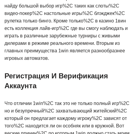
найду большой выбор игр%2C таких как слоты%2C
видео-покер%2C настольные игры%2C блэкджек%2C
рулетка только бинго. Кроме только%2C в казино 1вин
есть коллекция лайв-игр%2C где вы смогу наблюдать и
играть в различные зарубежные турниры с живыми
дилерами в режиме реального времени. Вторым из
главных преимущества 1win является разнообразнее
игровых автоматов.
Регистрация И Верификация
Аккаунта
Что отличии 1win%2C так это не только полный игр%2C
но и безупречный%2C захватывающий житейский%2C
который он предлагает каждому игроку%2C зависят от
того%2C находится ли он особняк или в кружной. Вот
веские причин%2C по которым 1win должно стать моим