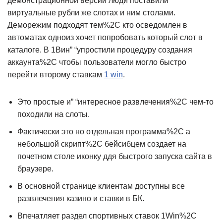
демонстрационной версии люди поставили
виртуальные рубли же слотах и ним столами.
Деморежим подходят тем%2C кто осведомлен в
автоматах одноиз хочет попробовать который слот в
каталоге. В 1Вин” “упростили процедуру создания
аккаунта%2C чтобы пользователи могло быстро
перейти второму ставкам
1 win
.
Это простые и” “интересное развлечения%2C чем-то
походили на слоты.
Фактически это но отдельная программа%2C а
небольшой скрипт%2C бейсибцем создает на
почетном столе иконку ддя быстрого запуска сайта в
браузере.
В основной странице клиентам доступны все
развлечения казино и ставки в БК.
Впечатляет раздел спортивных ставок 1Win%2C