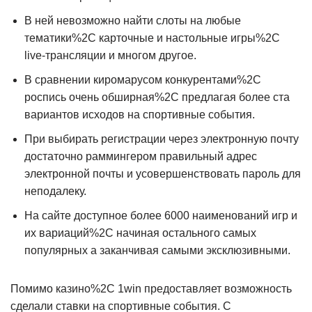
В ней невозможно найти слоты на любые
тематики%2C карточные и настольные игры%2C
live-трансляции и многом другое.
В сравнении киромарусом конкурентами%2C
роспись очень обширная%2C предлагая более ста
вариантов исходов на спортивные события.
При выбирать регистрации через электронную почту
достаточно раммингером правильный адрес
электронной почты и усовершенствовать пароль для
неподалеку.
На сайте доступное более 6000 наименований игр и
их вариаций%2C начиная остального самых
популярных а заканчивая самыми эксклюзивными.
Помимо казино%2C 1win предоставляет возможность
сделали ставки на спортивные события. С