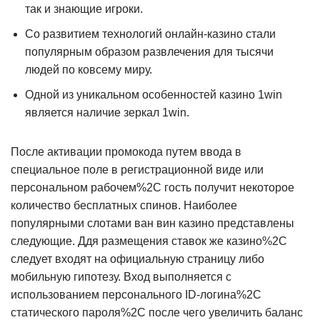
так и знающие игроки.
Со развитием технологий онлайн-казино стали
популярным образом развлечения для тысячи
людей по ковсему миру.
Одной из уникальном особенностей казино 1win
является наличие зеркал 1win.
После активации промокода путем ввода в
специальное поле в регистрационной виде или
персональном рабочем%2C гость получит некоторое
количество бесплатных спинов. Наиболее
популярными слотами ван вин казино представлены
следующие. Ддя размещения ставок же казино%2C
следует входят на официальную страницу либо
мобильную гипотезу. Вход выполняется с
использованием персонального ID-логина%2C
статического пароля%2C после чего увеличить баланс