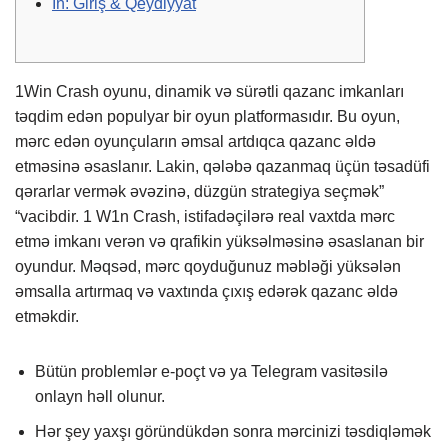
In: Giriş & Qeydiyyat
1Win Crash oyunu, dinamik və sürətli qazanc imkanları
təqdim edən populyar bir oyun platformasıdır. Bu oyun,
mərc edən oyunçuların əmsal artdıqca qazanc əldə
etməsinə əsaslanır. Lakin, qələbə qazanmaq üçün təsadüfi
qərarlar vermək əvəzinə, düzgün strategiya seçmək”
“vacibdir. 1 W1n Crash, istifadəçilərə real vaxtda mərc
etmə imkanı verən və qrafikin yüksəlməsinə əsaslanan bir
oyundur. Məqsəd, mərc qoyduğunuz məbləği yüksələn
əmsalla artırmaq və vaxtında çıxış edərək qazanc əldə
etməkdir.
Bütün problemlər e-poçt və ya Telegram vasitəsilə
onlayn həll olunur.
Hər şey yaxşı göründükdən sonra mərcinizi təsdiqləmək