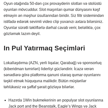
Oyun otağında 50-dən çox provayderin slotları və stolüstü
oyunları mövcuddur. Slot maşınları qumar dünyasını kəşf
etməyin ən məşhur üsullarından biridir. Siz filtr sistemindən
istifadə edərək sevimli video clip yuvanızı axtara bilərsiniz.
Oyunlar sürətli təkliflərlə dərhal cavab verir, beləliklə, çox
gözləmək lazım deyil.
In Pul Yatırmaq Seçimləri
Lokallaşdırma (AZN, yerli liqalar, Qarabağ) və sponsorluq
(kiberidman turnirləri) liderliyi gücləndirir. İcazə verən
sənədlərə görə platforma qanuni olaraq qumar oyunlarını
təşkil etmək hüququna malikdir. Bütün müştərilər
təhlükəsiz və şəffaf şərait gözləyə bilərlər.
Hazırda 1Win bukmekerinin ən populyar slot oyunlarına
Jack port and the Beanstalk, Eagle’s Wings və Jack