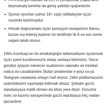
beynəlxalq turnirlər də geniş şəkildə işıqlandırılır.
Qumar oyunları yalnız 18+ yaşlı istifadəçilər üçün
nəzərdə tutulmuşdur.
Hesab doğrulaması üçün şəxsiyyət vəsiqəsinin fotosu,
bəzən isə ödəniş kartının ön tərəfində ilk 6 və son some
rəqəm tələb olunur.
1Win Azerbaycan ilə əməkdaşlığın təfərrüatlarını öyrənmək
üçün şəxsi kuratorunuzla əlaqə saxlaya bilərsiniz. Gecə-
gündüz işləyən menecer suallarınızı operativ və müsbət
nəticə ilə cavablandırır. Bütün problemlər e-poçt və ya
Telegram vasitəsilə onlayn həll olunur. 1Win platformasının
üstünlüklərini saymaqla bitirmək olmaz. Şirkətin güclü
reputasiyaya malik olması da əbəs yerə deyil. Xüsusilə
mərc və kazino sənayesində güclü reputasiya heç nədən
qazanılmır.