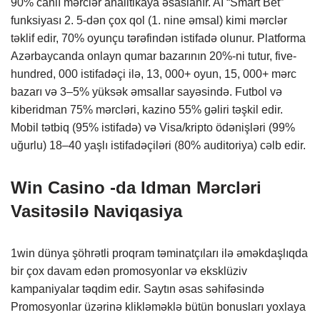
90% canlı mərclər analitikaya əsaslanır. AI “Smart Bet”
funksiyası 2. 5-dən çox qol (1. nine əmsal) kimi mərclər
təklif edir, 70% oyunçu tərəfindən istifadə olunur. Platforma
Azərbaycanda onlayn qumar bazarının 20%-ni tutur, five-
hundred, 000 istifadəçi ilə, 13, 000+ oyun, 15, 000+ mərc
bazarı və 3–5% yüksək əmsallar sayəsində. Futbol və
kiberidman 75% mərcləri, kazino 55% gəliri təşkil edir.
Mobil tətbiq (95% istifadə) və Visa/kripto ödənişləri (99%
uğurlu) 18–40 yaşlı istifadəçiləri (80% auditoriya) cəlb edir.
Win Casino -da Idman Mərcləri
Vasitəsilə Naviqasiya
1win dünya şöhrətli proqram təminatçıları ilə əməkdaşlıqda
bir çox davam edən promosyonlar və eksklüziv
kampaniyalar təqdim edir. Saytın əsas səhifəsində
Promosyonlar üzərinə klikləməklə bütün bonusları yoxlaya