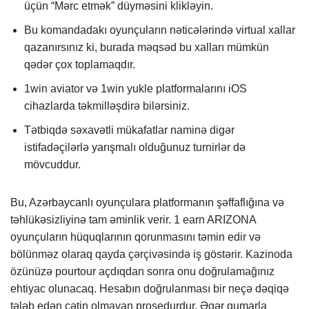
üçün “Mərc etmək” düyməsini klikləyin.
Bu komandadakı oyunçuların nəticələrində virtual xallar
qazanırsınız ki, burada məqsəd bu xalları mümkün
qədər çox toplamaqdır.
1win aviator və 1win yukle platformalarını iOS
cihazlarda təkmilləşdirə bilərsiniz.
Tətbiqdə səxavətli mükafatlar naminə digər
istifadəçilərlə yarışmalı olduğunuz turnirlər də
mövcuddur.
Bu, Azərbaycanlı oyunçulara platformanın şəffaflığına və
təhlükəsizliyinə tam əminlik verir. 1 earn ARIZONA
oyunçuların hüquqlarının qorunmasını təmin edir və
bölünməz olaraq qayda çərçivəsində iş göstərir. Kazinoda
özünüzə pourtour açdıqdan sonra onu doğrulamağınız
ehtiyac olunacaq. Hesabın doğrulanması bir neçə dəqiqə
tələb edən çətin olmayan prosedurdur. Əgər qumarla