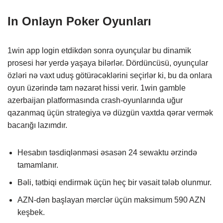
In Onlayn Poker Oyunları
1win app login etdikdən sonra oyunçular bu dinamik
prosesi hər yerdə yaşaya bilərlər. Dördüncüsü, oyunçular
özləri nə vaxt uduş götürəcəklərini seçirlər ki, bu da onlara
oyun üzərində tam nəzarət hissi verir. 1win gamble
azerbaijan platformasında crash-oyunlarında uğur
qazanmaq üçün strategiya və düzgün vaxtda qərar vermək
bacarığı lazımdır.
Hesabın təsdiqlənməsi əsasən 24 sewaktu ərzində
tamamlanır.
Bəli, tətbiqi endirmək üçün heç bir vəsait tələb olunmur.
AZN-dən başlayan mərclər üçün maksimum 590 AZN
keşbek.