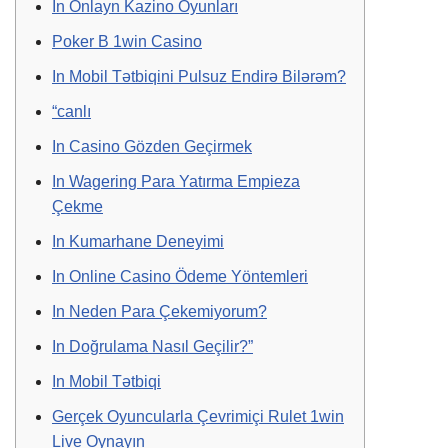
In Onlayn Kazino Oyunları
Poker В 1win Casino
In Mobil Tətbiqini Pulsuz Endirə Bilərəm?
“canlı
In Casino Gözden Geçirmek
In Wagering Para Yatırma Empieza
Çekme
In Kumarhane Deneyimi
In Online Casino Ödeme Yöntemleri
In Neden Para Çekemiyorum?
In Doğrulama Nasıl Geçilir?”
In Mobil Tətbiqi
Gerçek Oyuncularla Çevrimiçi Rulet 1win
Live Oynayın