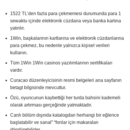
1522 TL’den fazla para çekmemesi durumunda para 1
sewaktu içinde elektronik cüzdana veya banka kartına
yatırılır.
1Win, başkalarının kartlarına ve elektronik cüzdanlarına
para çekmez, bu nedenle yalnızca kişisel verileri
kullanın.
Tüm 1Win 1Win casinos yazılımlarının sertifikaları
vardır.
Curacao düzenleyicisinin resmi belgeleri ana sayfanın
betagt bilgisinde mevcuttur.
Özü, oyuncunun kaybettiği her turda bahsini kademeli
olarak artırması gerçeğinde yatmaktadır.
Canlı bölüm dışında katalogdan herhangi bir eğlence
başlatabilir ve sanal” “fonlar için makaraları
döndürebilirler.