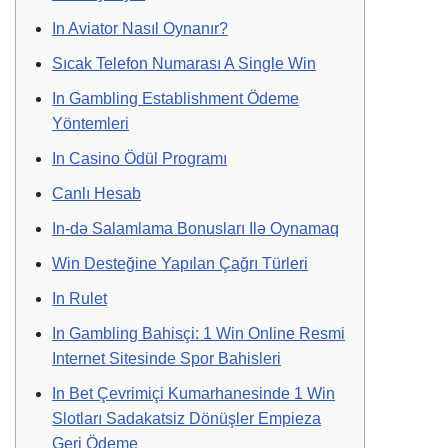
In Aviator Nasıl Oynanır?
Sıcak Telefon Numarası A Single Win
In Gambling Establishment Ödeme
Yöntemleri
In Casino Ödül Programı
Canlı Hesab
In-də Salamlama Bonusları Ilə Oynamaq
Win Desteğine Yapılan Çağrı Türleri
In Rulet
In Gambling Bahisçi: 1 Win Online Resmi
Internet Sitesinde Spor Bahisleri
In Bet Çevrimiçi Kumarhanesinde 1 Win
Slotları Sadakatsiz Dönüşler Empieza
Geri Ödeme