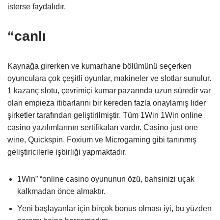
isterse faydalıdır.
“canlı
Kaynağa girerken ve kumarhane bölümünü seçerken
oyunculara çok çeşitli oyunlar, makineler ve slotlar sunulur.
1 kazanç slotu, çevrimiçi kumar pazarında uzun süredir var
olan empieza itibarlarını bir kereden fazla onaylamış lider
şirketler tarafından geliştirilmiştir. Tüm 1Win 1Win online
casino yazılımlarının sertifikaları vardır. Casino just one
wine, Quickspin, Foxium ve Microgaming gibi tanınmış
geliştiricilerle işbirliği yapmaktadır.
1Win” “online casino oyununun özü, bahsinizi uçak
kalkmadan önce almaktır.
Yeni başlayanlar için birçok bonus olması iyi, bu yüzden