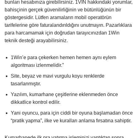
bunları hesabınıza girebilirsiniz. 1VIN hakkındaki yorumlar,
bahisçinin gerçek güvenilirliğinin ve bütünlüğünün bir
göstergesidir. Lütfen aramaların mobil operatörün
tarifelerine göre faturalandırıldığını unutmayın. Pazarlıklara
para harcamamak için doğrudan tarayıcınızdan 1Win
teknik desteği arayabilirsiniz.
1Win’e para çekerken hemen hemen aynı eylem
algoritması izlenmelidir.”
Site, beyaz ve mavi vurgulu koyu renklerde
tasarlanmıştır.
Yazılım, kumarhane çeşitlerine eklenmeden önce
dikkatlice kontrol edilir.
Yani oyuncu, para için ciddi bir oyuna başlamadan önce
“pratik yapma”, ilke ve kuralları anlama fırsatına sahiptir.
Kumarhanede ilk pra yatırma işleminizi yaptıktan sonra