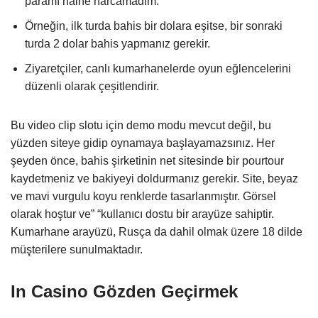
paramı haine harcamadım.
Örneğin, ilk turda bahis bir dolara eşitse, bir sonraki
turda 2 dolar bahis yapmanız gerekir.
Ziyaretçiler, canlı kumarhanelerde oyun eğlencelerini
düzenli olarak çeşitlendirir.
Bu video clip slotu için demo modu mevcut değil, bu
yüzden siteye gidip oynamaya başlayamazsınız. Her
şeyden önce, bahis şirketinin net sitesinde bir pourtour
kaydetmeniz ve bakiyeyi doldurmanız gerekir. Site, beyaz
ve mavi vurgulu koyu renklerde tasarlanmıştır. Görsel
olarak hoştur ve” “kullanıcı dostu bir arayüze sahiptir.
Kumarhane arayüzü, Rusça da dahil olmak üzere 18 dilde
müşterilere sunulmaktadır.
In Casino Gözden Geçirmek