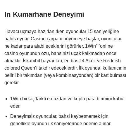
In Kumarhane Deneyimi
Havacı uçmaya hazırlanırken oyuncular 15 saniyeliğine
bahis oynar. Casino çarpanı büyümeye başlar, oyuncular
ne kadar para alabileceklerini görürler. 1Win” “online
casino oyununun özü, bahsinizi uçak kalkmadan önce
almaktır. İskambil hayranları, en basit 4 Acec ve Reddish
colored Queen’i takdir edeceklerdir. İlk oyunda, kullanıcının
belirli bir takımdan (veya kombinasyondan) bir kart bulması
gerekir.
1Win birkaç farklı e-cüzdan ve kripto para birimini kabul
eder.
Deneyimsiz oyuncular, bahsi kaybetmemek için
genellikle oyunun ilk saniyelerinde ödeme alırlar.