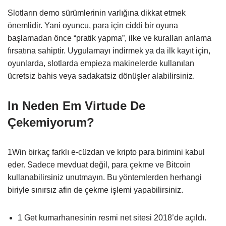
Slotların demo sürümlerinin varlığına dikkat etmek
önemlidir. Yani oyuncu, para için ciddi bir oyuna
başlamadan önce “pratik yapma”, ilke ve kuralları anlama
fırsatına sahiptir. Uygulamayı indirmek ya da ilk kayıt için,
oyunlarda, slotlarda empieza makinelerde kullanılan
ücretsiz bahis veya sadakatsiz dönüşler alabilirsiniz.
In Neden Em Virtude De
Çekemiyorum?
1Win birkaç farklı e-cüzdan ve kripto para birimini kabul
eder. Sadece mevduat değil, para çekme ve Bitcoin
kullanabilirsiniz unutmayın. Bu yöntemlerden herhangi
biriyle sınırsız afin de çekme işlemi yapabilirsiniz.
1 Get kumarhanesinin resmi net sitesi 2018’de açıldı.