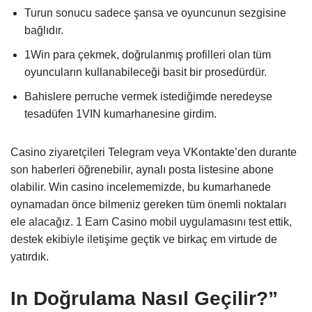
Turun sonucu sadece şansa ve oyuncunun sezgisine
bağlıdır.
1Win para çekmek, doğrulanmış profilleri olan tüm
oyuncuların kullanabileceği basit bir prosedürdür.
Bahislere perruche vermek istediğimde neredeyse
tesadüfen 1VIN kumarhanesine girdim.
Casino ziyaretçileri Telegram veya VKontakte’den durante
son haberleri öğrenebilir, aynalı posta listesine abone
olabilir. Win casino incelememizde, bu kumarhanede
oynamadan önce bilmeniz gereken tüm önemli noktaları
ele alacağız. 1 Earn Casino mobil uygulamasını test ettik,
destek ekibiyle iletişime geçtik ve birkaç em virtude de
yatırdık.
In Doğrulama Nasıl Geçilir?”